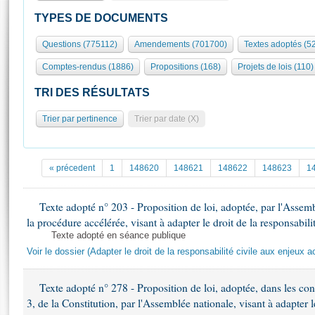
S'id
Présidence
Séance publique
Rôle et pouvoirs de l'Assemblée
Visiter l'Assemblée
TYPES DE DOCUMENTS
Fiches « Connaissance de l’Assemblée »
577 députés
Commissions et autres organes
Visite virtuelle du palais Bourbon
Questions (775112)
Amendements (701700)
Textes adoptés (5
Organisation de l'Assemblée
Groupes politiques
Europe et International
Assister à une séance
Mot
Comptes-rendus (1886)
Propositions (168)
Projets de lois (110)
Présidence
Conférence des Présidents
Bureau
Collège des Ques
Élections législatives
Contrôle et évaluation
Accès des chercheurs à l’Assemblée
TRI DES RÉSULTATS
Congrès
Les évènements
S'inscrire
Trier par pertinence
Trier par date (X)
Pétitions
Statistiques et chiffres clés
Transparence et déontologie
Vous n'ave
Patrimoine
E
Documents de référence
« précedent
1
148620
148621
148622
148623
1
La Bibliothèque
( Constitution | Règlement de l'Assemblée ... )
Documents parlementaires
Les archives
Texte adopté n° 203 - Proposition de loi, adoptée, par l'Asse
Projets de loi
Contacts et plan d'accès
la procédure accélérée, visant à adapter le droit de la responsabili
Propositions de loi
Histoire
Texte adopté en séance publique
Photos libres de droit
Amendements
Voir le dossier (Adapter le droit de la responsabilité civile aux enjeux a
Juniors
Textes adoptés
Anciennes législatures
Texte adopté n° 278 - Proposition de loi, adoptée, dans les cond
Liens vers les sites publics
Rapports d'information
3, de la Constitution, par l'Assemblée nationale, visant à adapter le