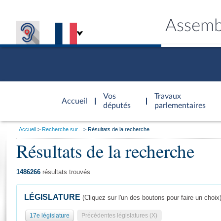
Assemb
Accèder à
la page
Vos
Travaux
Accueil
d'accueil
députés
parlementaires
Vous
Accueil
Recherche sur...
Résultats de la recherche
êtes
Résultats de la recherche
Général
ici
CONNEX
TRAVA
CONNA
DÉC
:
1486266
résultats trouvés
LÉGISLATURE
(Cliquez sur l'un des boutons pour faire un choix
17e législature
Précédentes législatures (X)