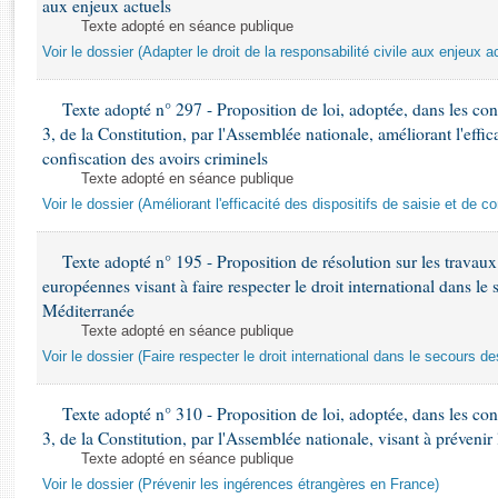
aux enjeux actuels
Rapports d'enquête
Texte adopté en séance publique
Rapports législatifs
Voir le dossier (Adapter le droit de la responsabilité civile aux enjeux a
Rapports sur l'application des lois
Baromètre de l’application des lois
Texte adopté n° 297 - Proposition de loi, adoptée, dans les cond
3, de la Constitution, par l'Assemblée nationale, améliorant l'effica
Dossiers législatifs
confiscation des avoirs criminels
Budget et sécurité sociale
Texte adopté en séance publique
Voir le dossier (Améliorant l'efficacité des dispositifs de saisie et de c
Questions écrites et orales
Comptes rendus des débats
Texte adopté n° 195 - Proposition de résolution sur les travaux 
européennes visant à faire respecter le droit international dans l
Méditerranée
Texte adopté en séance publique
Voir le dossier (Faire respecter le droit international dans le secours 
Texte adopté n° 310 - Proposition de loi, adoptée, dans les cond
3, de la Constitution, par l'Assemblée nationale, visant à préveni
Texte adopté en séance publique
Voir le dossier (Prévenir les ingérences étrangères en France)