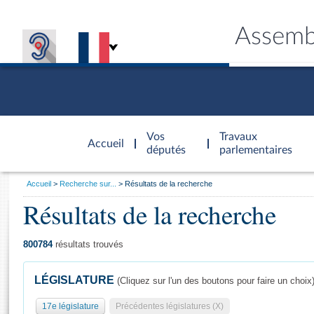
Assemb
Accèder à
la page
Vos
Travaux
Accueil
d'accueil
députés
parlementaires
Vous
Accueil
Recherche sur...
Résultats de la recherche
êtes
Résultats de la recherche
Général
ici
CONNEX
TRAVA
CONNA
DÉC
:
800784
résultats trouvés
LÉGISLATURE
(Cliquez sur l'un des boutons pour faire un choix
17e législature
Précédentes législatures (X)