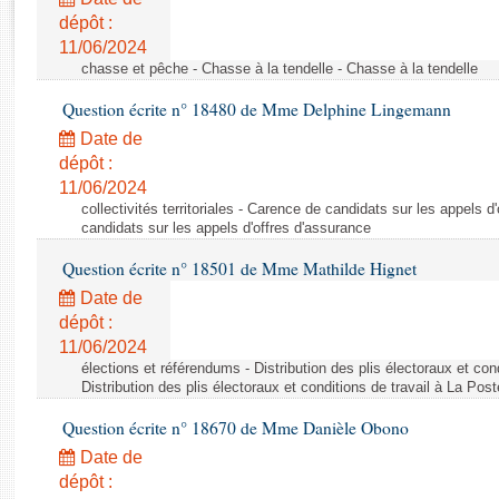
Rapports d'enquête
dépôt :
Rapports législatifs
11/06/2024
Rapports sur l'application des lois
chasse et pêche - Chasse à la tendelle - Chasse à la tendelle
Baromètre de l’application des lois
Question écrite n° 18480 de Mme Delphine Lingemann
Date de
Dossiers législatifs
dépôt :
Budget et sécurité sociale
11/06/2024
Questions écrites et orales
collectivités territoriales - Carence de candidats sur les appels 
candidats sur les appels d'offres d'assurance
Comptes rendus des débats
Question écrite n° 18501 de Mme Mathilde Hignet
Date de
dépôt :
11/06/2024
élections et référendums - Distribution des plis électoraux et con
Distribution des plis électoraux et conditions de travail à La Post
Question écrite n° 18670 de Mme Danièle Obono
Date de
dépôt :