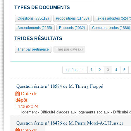
S'id
Présidence
Séance publique
Rôle et pouvoirs de l'Assemblée
Visiter l'Assemblée
TYPES DE DOCUMENTS
Fiches « Connaissance de l’Assemblée »
577 députés
Commissions et autres organes
Visite virtuelle du palais Bourbon
Questions (775112)
Propositions (11483)
Textes adoptés (5247
Organisation de l'Assemblée
Groupes politiques
Europe et International
Assister à une séance
Mot
Amendements (2155)
Rapports (2032)
Comptes-rendus (1886)
Présidence
Conférence des Présidents
Bureau
Collège des Ques
Élections législatives
Contrôle et évaluation
Accès des chercheurs à l’Assemblée
TRI DES RÉSULTATS
Congrès
Les évènements
S'inscrire
Trier par pertinence
Trier par date (X)
Pétitions
Statistiques et chiffres clés
Transparence et déontologie
Vous n'ave
Patrimoine
E
Documents de référence
« précedent
1
2
3
4
5
La Bibliothèque
( Constitution | Règlement de l'Assemblée ... )
Documents parlementaires
Les archives
Question écrite n° 18584 de M. Thierry Frappé
Projets de loi
Contacts et plan d'accès
Date de
Propositions de loi
Histoire
Photos libres de droit
dépôt :
Amendements
Juniors
11/06/2024
Textes adoptés
logement - Difficulté d'accès aux logements sociaux - Difficult
Anciennes législatures
Question écrite n° 18476 de M. Pierre Morel-À-L'Huissier
Liens vers les sites publics
Rapports d'information
Date de