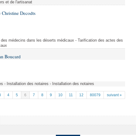
s et de l'artisanat
 Christine Decodts
s des médecins dans les déserts médicaux - Tarification des actes des
caux
Ian Boucard
es - Installation des notaires - Installation des notaires
3
4
5
6
7
8
9
10
11
12
80079
suivant »