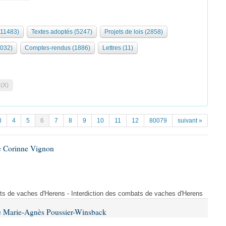
(11483)
Textes adoptés (5247)
Projets de lois (2858)
2032)
Comptes-rendus (1886)
Lettres (11)
 (X)
3
4
5
6
7
8
9
10
11
12
80079
suivant »
e Corinne Vignon
ts de vaches d'Herens - Interdiction des combats de vaches d'Herens
e Marie-Agnès Poussier-Winsback