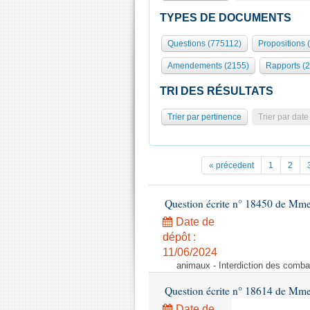
TYPES DE DOCUMENTS
Questions (775112)
Propositions 
Amendements (2155)
Rapports (
TRI DES RÉSULTATS
Trier par pertinence
Trier par date
« précedent
1
2
Question écrite n° 18450 de Mm
Date de
dépôt :
11/06/2024
animaux - Interdiction des comba
Question écrite n° 18614 de Mm
Date de