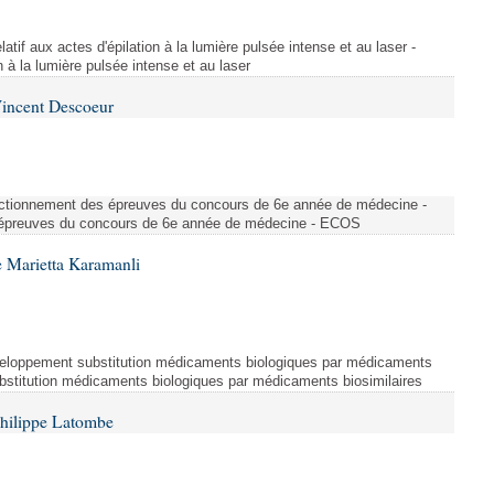
atif aux actes d'épilation à la lumière pulsée intense et au laser -
on à la lumière pulsée intense et au laser
Vincent Descoeur
nctionnement des épreuves du concours de 6e année de médecine -
épreuves du concours de 6e année de médecine - ECOS
 Marietta Karamanli
eloppement substitution médicaments biologiques par médicaments
bstitution médicaments biologiques par médicaments biosimilaires
Philippe Latombe