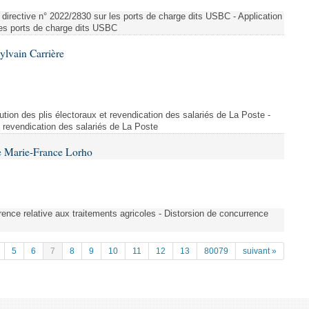
directive n° 2022/2830 sur les ports de charge dits USBC - Application
 les ports de charge dits USBC
ylvain Carrière
bution des plis électoraux et revendication des salariés de La Poste -
et revendication des salariés de La Poste
e Marie-France Lorho
rrence relative aux traitements agricoles - Distorsion de concurrence
5
6
7
8
9
10
11
12
13
80079
suivant »