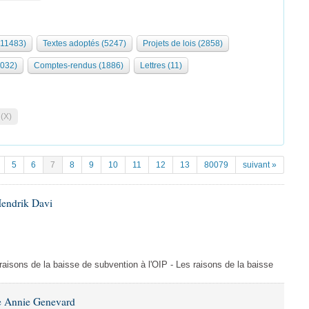
(11483)
Textes adoptés (5247)
Projets de lois (2858)
2032)
Comptes-rendus (1886)
Lettres (11)
 (X)
5
6
7
8
9
10
11
12
13
80079
suivant »
Hendrik Davi
s raisons de la baisse de subvention à l'OIP - Les raisons de la baisse
e Annie Genevard