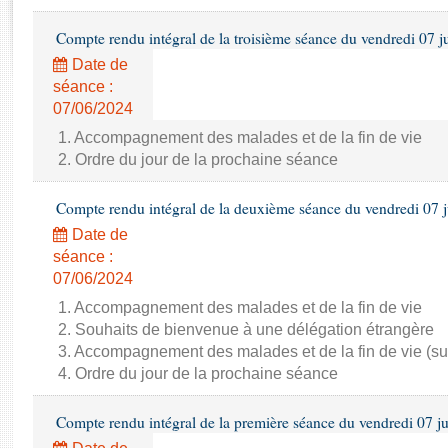
Rapports d'enquête
Rapports législatifs
Compte rendu intégral de la troisième séance du vendredi 07 j
Rapports sur l'application des lois
Date de
Baromètre de l’application des lois
séance :
07/06/2024
Dossiers législatifs
1. Accompagnement des malades et de la fin de vie
2. Ordre du jour de la prochaine séance
Budget et sécurité sociale
Questions écrites et orales
Compte rendu intégral de la deuxième séance du vendredi 07 
Comptes rendus des débats
Date de
séance :
07/06/2024
1. Accompagnement des malades et de la fin de vie
2. Souhaits de bienvenue à une délégation étrangère
3. Accompagnement des malades et de la fin de vie (su
4. Ordre du jour de la prochaine séance
Compte rendu intégral de la première séance du vendredi 07 j