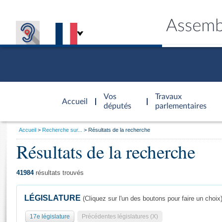
Assemb
Accèder à
la page
Vos
Travaux
Accueil
d'accueil
députés
parlementaires
Vous
Accueil
Recherche sur...
Résultats de la recherche
êtes
Résultats de la recherche
Général
ici
CONNEX
TRAVA
CONNA
DÉC
:
41984
résultats trouvés
LÉGISLATURE
(Cliquez sur l'un des boutons pour faire un choix
17e législature
Précédentes législatures (X)