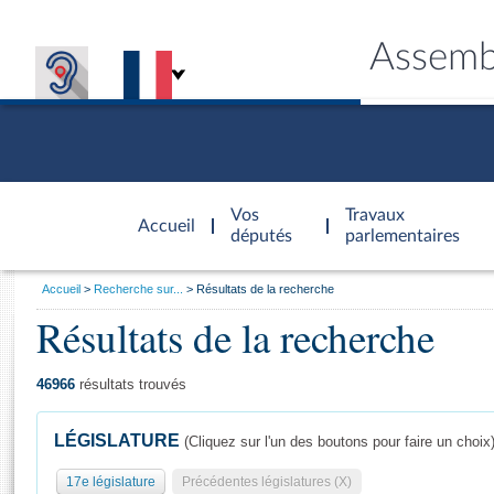
Assemb
Accèder à
la page
Vos
Travaux
Accueil
d'accueil
députés
parlementaires
Vous
Accueil
Recherche sur...
Résultats de la recherche
êtes
Résultats de la recherche
Général
ici
CONNEX
TRAVA
CONNA
DÉC
:
46966
résultats trouvés
LÉGISLATURE
(Cliquez sur l'un des boutons pour faire un choix
17e législature
Précédentes législatures (X)