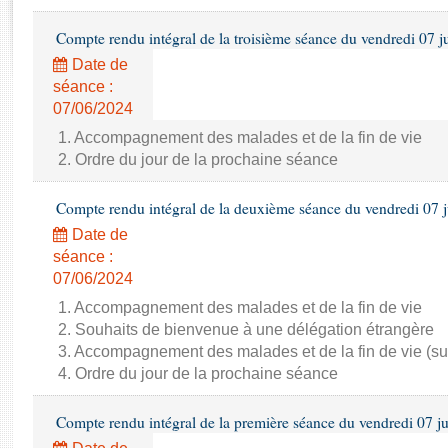
Rapports d'enquête
Rapports législatifs
Compte rendu intégral de la troisième séance du vendredi 07 j
Rapports sur l'application des lois
Date de
Baromètre de l’application des lois
séance :
07/06/2024
Dossiers législatifs
1. Accompagnement des malades et de la fin de vie
2. Ordre du jour de la prochaine séance
Budget et sécurité sociale
Questions écrites et orales
Compte rendu intégral de la deuxième séance du vendredi 07 
Comptes rendus des débats
Date de
séance :
07/06/2024
1. Accompagnement des malades et de la fin de vie
2. Souhaits de bienvenue à une délégation étrangère
3. Accompagnement des malades et de la fin de vie (su
4. Ordre du jour de la prochaine séance
Compte rendu intégral de la première séance du vendredi 07 j