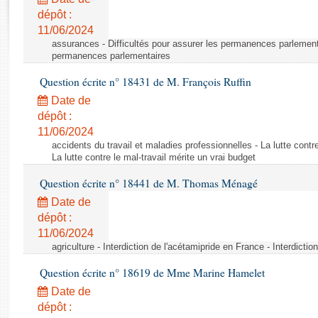
Rapports d'enquête
dépôt :
Rapports législatifs
11/06/2024
Rapports sur l'application des lois
assurances - Difficultés pour assurer les permanences parlementa
Baromètre de l’application des lois
permanences parlementaires
Question écrite n° 18431 de M. François Ruffin
Dossiers législatifs
Date de
Budget et sécurité sociale
dépôt :
11/06/2024
Questions écrites et orales
accidents du travail et maladies professionnelles - La lutte contre
Comptes rendus des débats
La lutte contre le mal-travail mérite un vrai budget
Question écrite n° 18441 de M. Thomas Ménagé
Date de
dépôt :
11/06/2024
agriculture - Interdiction de l'acétamipride en France - Interdicti
Question écrite n° 18619 de Mme Marine Hamelet
Date de
dépôt :