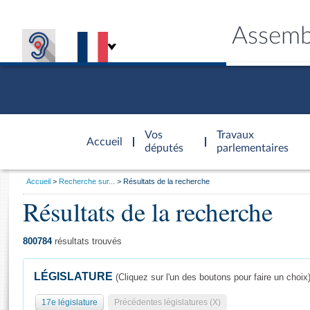
Assemb
Accèder à
la page
Vos
Travaux
Accueil
d'accueil
députés
parlementaires
Vous
Accueil
Recherche sur...
Résultats de la recherche
êtes
Résultats de la recherche
Général
ici
CONNEX
TRAVA
CONNA
DÉC
:
800784
résultats trouvés
LÉGISLATURE
(Cliquez sur l'un des boutons pour faire un choix
17e législature
Précédentes législatures (X)