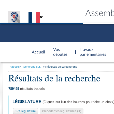
Assemb
Accèder à
la page
Vos
Travaux
Accueil
d'accueil
députés
parlementaires
Vous
Accueil
Recherche sur...
Résultats de la recherche
êtes
Résultats de la recherche
Général
ici
CONNEX
TRAVA
CONNA
DÉC
:
789459
résultats trouvés
LÉGISLATURE
(Cliquez sur l'un des boutons pour faire un choix
17e législature
Précédentes législatures (X)