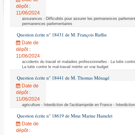
Rapports d'enquête
dépôt :
Rapports législatifs
11/06/2024
Rapports sur l'application des lois
assurances - Difficultés pour assurer les permanences parlementa
Baromètre de l’application des lois
permanences parlementaires
Question écrite n° 18431 de M. François Ruffin
Dossiers législatifs
Date de
Budget et sécurité sociale
dépôt :
11/06/2024
Questions écrites et orales
accidents du travail et maladies professionnelles - La lutte contre
Comptes rendus des débats
La lutte contre le mal-travail mérite un vrai budget
Question écrite n° 18441 de M. Thomas Ménagé
Date de
dépôt :
11/06/2024
agriculture - Interdiction de l'acétamipride en France - Interdicti
Question écrite n° 18619 de Mme Marine Hamelet
Date de
dépôt :