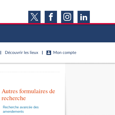
Découvrir les lieux
Mon compte
s
s
Histoire
S'inscrire
ie
Juniors
ports d'information
Dossiers législatifs
Anciennes législatures
ports d'enquête
Autres formulaires de
Budget et sécurité sociale
Vous n'avez pas encore de compte ?
ssemblée ...
Enregistrez-vous
orts législatifs
Questions écrites et orales
recherche
Liens vers les sites publics
orts sur l'application des lois
Comptes rendus des débats
Recherche avancée des
mètre de l’application des lois
amendements