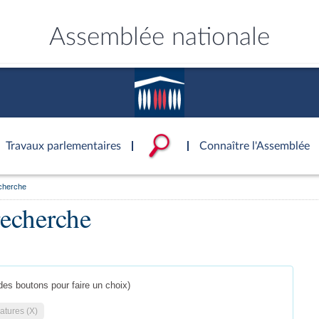
Assemblée nationale
Travaux parlementaires
Connaître l'Assemblée
echerche
ce
ublique
ouvoirs de l'Assemblée
'Assemblée
Documents parlementaire
Statistiques et chiffres clé
Patrimoine
recherche
S'identifier
onnaissance de l’Assemblée »
tés
ons et autres organes
rtuelle du palais Bourbon
Transparence et déontolog
La Bibliothèque
S'identifier
Projets de loi
Rap
tion de l'Assemblée
politiques
 International
 à une séance
Documents de référence
Les archives
Propositions de loi
Rap
e
Conférence des Présidents
( Constitution | Règlement de l'A
Amendements
Rapp
 législatives
 et évaluation
s chercheurs à
Mot de passe oublié
Contacts et plan d'accès
llège des Questeurs
Services
)
lée
Textes adoptés
Rapp
des boutons pour faire un choix)
Photos libres de droit
Baro
ements
atures (X)