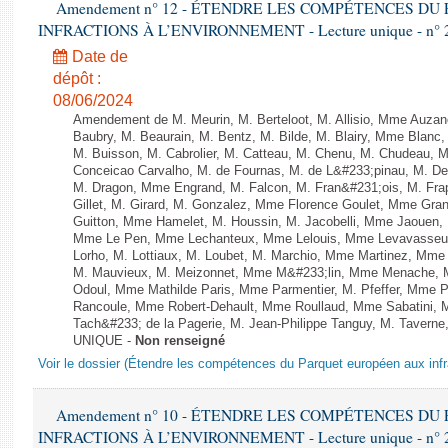
Amendement n° 12 - ÉTENDRE LES COMPÉTENCES D
INFRACTIONS À L’ENVIRONNEMENT - Lecture unique - n° 
Date de
dépôt :
08/06/2024
Amendement de M. Meurin, M. Berteloot, M. Allisio, Mme Auzano
Baubry, M. Beaurain, M. Bentz, M. Bilde, M. Blairy, Mme Blanc
M. Buisson, M. Cabrolier, M. Catteau, M. Chenu, M. Chudeau
Conceicao Carvalho, M. de Fournas, M. de L&#233;pinau, M. 
M. Dragon, Mme Engrand, M. Falcon, M. Fran&#231;ois, M. Frap
Gillet, M. Girard, M. Gonzalez, Mme Florence Goulet, Mme Grang
Guitton, Mme Hamelet, M. Houssin, M. Jacobelli, Mme Jaouen, 
Mme Le Pen, Mme Lechanteux, Mme Lelouis, Mme Levavasseur,
Lorho, M. Lottiaux, M. Loubet, M. Marchio, Mme Martinez, Mm
M. Mauvieux, M. Meizonnet, Mme M&#233;lin, Mme Menache, M
Odoul, Mme Mathilde Paris, Mme Parmentier, M. Pfeffer, Mme 
Rancoule, Mme Robert-Dehault, Mme Roullaud, Mme Sabatini, 
Tach&#233; de la Pagerie, M. Jean-Philippe Tanguy, M. Taverne, M.
UNIQUE -
Non renseigné
Voir le dossier (Étendre les compétences du Parquet européen aux infr
Amendement n° 10 - ÉTENDRE LES COMPÉTENCES D
INFRACTIONS À L’ENVIRONNEMENT - Lecture unique - n° 