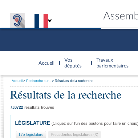
Assemb
Accèder à
la page
Vos
Travaux
Accueil
d'accueil
députés
parlementaires
Vous
Accueil
Recherche sur...
Résultats de la recherche
êtes
Résultats de la recherche
Général
ici
CONNEX
TRAVA
CONNA
DÉC
:
733722
résultats trouvés
LÉGISLATURE
(Cliquez sur l'un des boutons pour faire un choix
17e législature
Précédentes législatures (X)