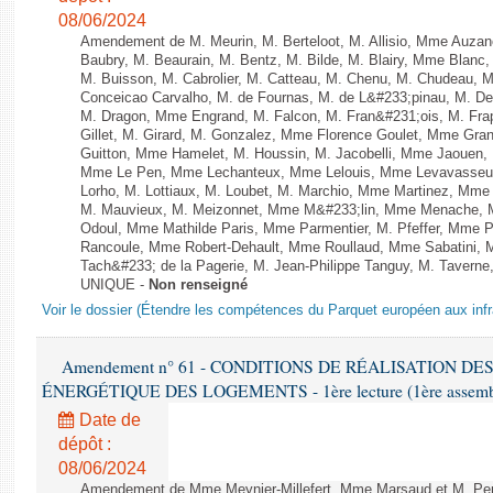
08/06/2024
Amendement de M. Meurin, M. Berteloot, M. Allisio, Mme Auzano
Baubry, M. Beaurain, M. Bentz, M. Bilde, M. Blairy, Mme Blanc
M. Buisson, M. Cabrolier, M. Catteau, M. Chenu, M. Chudeau
Conceicao Carvalho, M. de Fournas, M. de L&#233;pinau, M. 
M. Dragon, Mme Engrand, M. Falcon, M. Fran&#231;ois, M. Frap
Gillet, M. Girard, M. Gonzalez, Mme Florence Goulet, Mme Grang
Guitton, Mme Hamelet, M. Houssin, M. Jacobelli, Mme Jaouen, 
Mme Le Pen, Mme Lechanteux, Mme Lelouis, Mme Levavasseur,
Lorho, M. Lottiaux, M. Loubet, M. Marchio, Mme Martinez, Mm
M. Mauvieux, M. Meizonnet, Mme M&#233;lin, Mme Menache, M
Odoul, Mme Mathilde Paris, Mme Parmentier, M. Pfeffer, Mme 
Rancoule, Mme Robert-Dehault, Mme Roullaud, Mme Sabatini, 
Tach&#233; de la Pagerie, M. Jean-Philippe Tanguy, M. Taverne, M.
UNIQUE -
Non renseigné
Voir le dossier (Étendre les compétences du Parquet européen aux infr
Amendement n° 61 - CONDITIONS DE RÉALISATION D
ÉNERGÉTIQUE DES LOGEMENTS - 1ère lecture (1ère assemblée
Date de
dépôt :
08/06/2024
Amendement de Mme Meynier-Millefert, Mme Marsaud et M. Perro