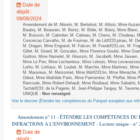
Date de
dépôt :
08/06/2024
Amendement de M. Meurin, M. Berteloot, M. Allisio, Mme Auzano
Baubry, M. Beaurain, M. Bentz, M. Bilde, M. Blairy, Mme Blanc
M. Buisson, M. Cabrolier, M. Catteau, M. Chenu, M. Chudeau
Conceicao Carvalho, M. de Fournas, M. de L&#233;pinau, M. 
M. Dragon, Mme Engrand, M. Falcon, M. Fran&#231;ois, M. Frap
Gillet, M. Girard, M. Gonzalez, Mme Florence Goulet, Mme Grang
Guitton, Mme Hamelet, M. Houssin, M. Jacobelli, Mme Jaouen, 
Mme Le Pen, Mme Lechanteux, Mme Lelouis, Mme Levavasseur,
Lorho, M. Lottiaux, M. Loubet, M. Marchio, Mme Martinez, Mm
M. Mauvieux, M. Meizonnet, Mme M&#233;lin, Mme Menache, M
Odoul, Mme Mathilde Paris, Mme Parmentier, M. Pfeffer, Mme 
Rancoule, Mme Robert-Dehault, Mme Roullaud, Mme Sabatini, 
Tach&#233; de la Pagerie, M. Jean-Philippe Tanguy, M. Taverne, M.
UNIQUE -
Non renseigné
Voir le dossier (Étendre les compétences du Parquet européen aux infr
Amendement n° 11 - ÉTENDRE LES COMPÉTENCES D
INFRACTIONS À L’ENVIRONNEMENT - Lecture unique - n° 
Date de
dépôt :