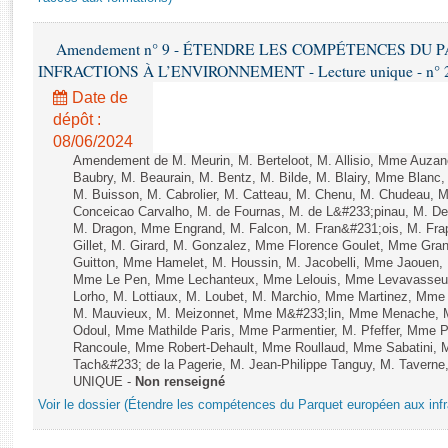
Rapports d'enquête
Rapports législatifs
Amendement n° 9 - ÉTENDRE LES COMPÉTENCES DU
Rapports sur l'application des lois
INFRACTIONS À L’ENVIRONNEMENT - Lecture unique - n° 
Baromètre de l’application des lois
Date de
dépôt :
Dossiers législatifs
08/06/2024
Budget et sécurité sociale
Amendement de M. Meurin, M. Berteloot, M. Allisio, Mme Auzano
Baubry, M. Beaurain, M. Bentz, M. Bilde, M. Blairy, Mme Blanc
Questions écrites et orales
M. Buisson, M. Cabrolier, M. Catteau, M. Chenu, M. Chudeau
Comptes rendus des débats
Conceicao Carvalho, M. de Fournas, M. de L&#233;pinau, M. 
M. Dragon, Mme Engrand, M. Falcon, M. Fran&#231;ois, M. Frap
Gillet, M. Girard, M. Gonzalez, Mme Florence Goulet, Mme Grang
Guitton, Mme Hamelet, M. Houssin, M. Jacobelli, Mme Jaouen, 
Mme Le Pen, Mme Lechanteux, Mme Lelouis, Mme Levavasseur,
Lorho, M. Lottiaux, M. Loubet, M. Marchio, Mme Martinez, Mm
M. Mauvieux, M. Meizonnet, Mme M&#233;lin, Mme Menache, M
Odoul, Mme Mathilde Paris, Mme Parmentier, M. Pfeffer, Mme 
Rancoule, Mme Robert-Dehault, Mme Roullaud, Mme Sabatini, 
Tach&#233; de la Pagerie, M. Jean-Philippe Tanguy, M. Taverne, M.
UNIQUE -
Non renseigné
Voir le dossier (Étendre les compétences du Parquet européen aux infr