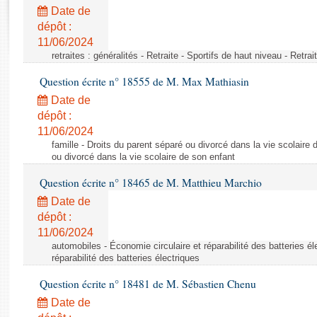
Rapports d'enquête
Date de
Rapports législatifs
dépôt :
Rapports sur l'application des lois
11/06/2024
Baromètre de l’application des lois
retraites : généralités - Retraite - Sportifs de haut niveau - Retra
Question écrite n° 18555 de M. Max Mathiasin
Dossiers législatifs
Date de
Budget et sécurité sociale
dépôt :
11/06/2024
Questions écrites et orales
famille - Droits du parent séparé ou divorcé dans la vie scolaire 
Comptes rendus des débats
ou divorcé dans la vie scolaire de son enfant
Question écrite n° 18465 de M. Matthieu Marchio
Date de
dépôt :
11/06/2024
automobiles - Économie circulaire et réparabilité des batteries él
réparabilité des batteries électriques
Question écrite n° 18481 de M. Sébastien Chenu
Date de