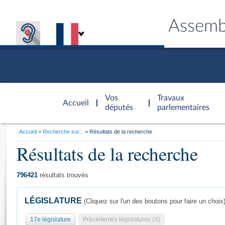
Assemb
Accèder à
la page
Vos
Travaux
Accueil
d'accueil
députés
parlementaires
Vous
Accueil
Recherche sur...
Résultats de la recherche
êtes
Résultats de la recherche
Général
ici
CONNEX
TRAVA
CONNA
DÉC
:
796421
résultats trouvés
LÉGISLATURE
(Cliquez sur l'un des boutons pour faire un choix
17e législature
Précédentes législatures (X)