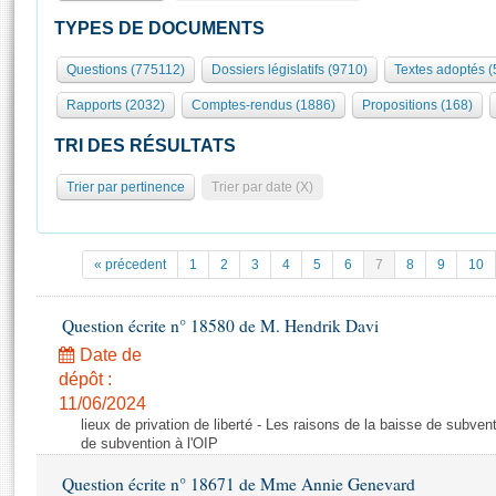
S'id
Présidence
Séance publique
Rôle et pouvoirs de l'Assemblée
Visiter l'Assemblée
TYPES DE DOCUMENTS
Fiches « Connaissance de l’Assemblée »
577 députés
Commissions et autres organes
Visite virtuelle du palais Bourbon
Questions (775112)
Dossiers législatifs (9710)
Textes adoptés 
Organisation de l'Assemblée
Groupes politiques
Europe et International
Assister à une séance
Mot
Rapports (2032)
Comptes-rendus (1886)
Propositions (168)
Présidence
Conférence des Présidents
Bureau
Collège des Ques
Élections législatives
Contrôle et évaluation
Accès des chercheurs à l’Assemblée
TRI DES RÉSULTATS
Congrès
Les évènements
S'inscrire
Trier par pertinence
Trier par date (X)
Pétitions
Statistiques et chiffres clés
Transparence et déontologie
Vous n'ave
Patrimoine
E
Documents de référence
« précedent
1
2
3
4
5
6
7
8
9
10
La Bibliothèque
( Constitution | Règlement de l'Assemblée ... )
Documents parlementaires
Les archives
Question écrite n° 18580 de M. Hendrik Davi
Projets de loi
Contacts et plan d'accès
Date de
Propositions de loi
Histoire
Photos libres de droit
dépôt :
Amendements
Juniors
11/06/2024
Textes adoptés
lieux de privation de liberté - Les raisons de la baisse de subven
Anciennes législatures
de subvention à l'OIP
Liens vers les sites publics
Rapports d'information
Question écrite n° 18671 de Mme Annie Genevard