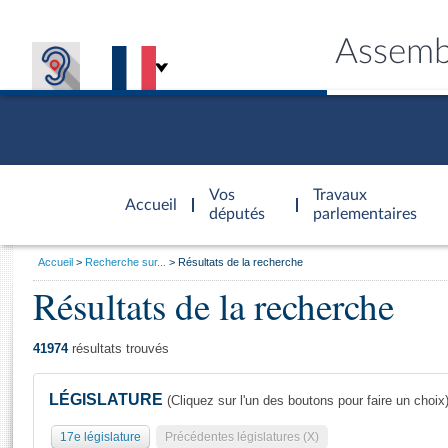
Assemb
Accèder à
la page
Vos
Travaux
Accueil
d'accueil
députés
parlementaires
Vous
Accueil
Recherche sur...
Résultats de la recherche
êtes
Résultats de la recherche
Général
ici
CONNEX
TRAVA
CONNA
DÉC
:
41974
résultats trouvés
LÉGISLATURE
(Cliquez sur l'un des boutons pour faire un choix
17e législature
Précédentes législatures (X)