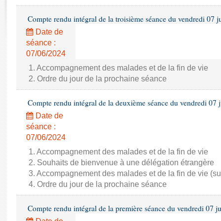
Rapports d'enquête
Rapports législatifs
Compte rendu intégral de la troisième séance du vendredi 07 j
Rapports sur l'application des lois
Date de
Baromètre de l’application des lois
séance :
07/06/2024
Dossiers législatifs
1. Accompagnement des malades et de la fin de vie
2. Ordre du jour de la prochaine séance
Budget et sécurité sociale
Questions écrites et orales
Compte rendu intégral de la deuxième séance du vendredi 07 
Comptes rendus des débats
Date de
séance :
07/06/2024
1. Accompagnement des malades et de la fin de vie
2. Souhaits de bienvenue à une délégation étrangère
3. Accompagnement des malades et de la fin de vie (su
4. Ordre du jour de la prochaine séance
Compte rendu intégral de la première séance du vendredi 07 j