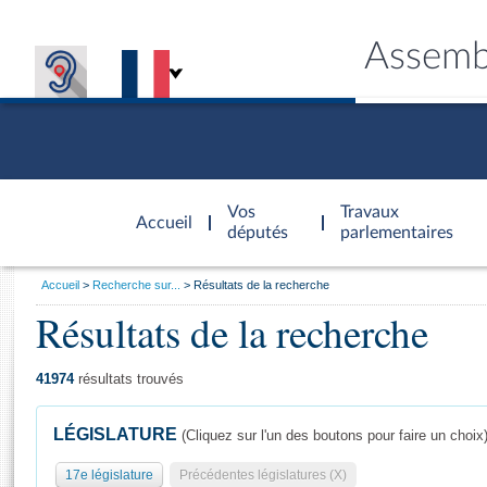
Assemb
Accèder à
la page
Vos
Travaux
Accueil
d'accueil
députés
parlementaires
Vous
Accueil
Recherche sur...
Résultats de la recherche
êtes
Résultats de la recherche
Général
ici
CONNEX
TRAVA
CONNA
DÉC
:
41974
résultats trouvés
LÉGISLATURE
(Cliquez sur l'un des boutons pour faire un choix
17e législature
Précédentes législatures (X)