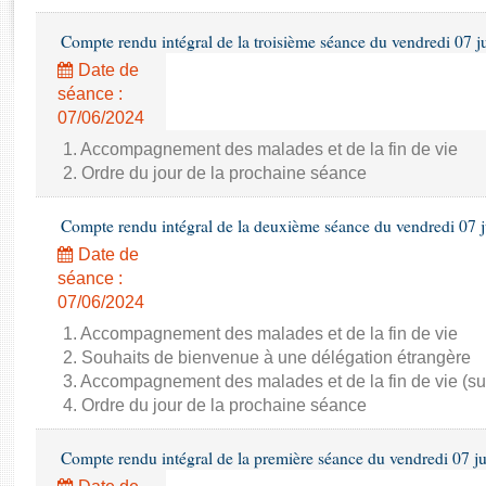
Rapports d'enquête
Rapports législatifs
Compte rendu intégral de la troisième séance du vendredi 07 j
Rapports sur l'application des lois
Date de
Baromètre de l’application des lois
séance :
07/06/2024
Dossiers législatifs
1. Accompagnement des malades et de la fin de vie
2. Ordre du jour de la prochaine séance
Budget et sécurité sociale
Questions écrites et orales
Compte rendu intégral de la deuxième séance du vendredi 07 
Comptes rendus des débats
Date de
séance :
07/06/2024
1. Accompagnement des malades et de la fin de vie
2. Souhaits de bienvenue à une délégation étrangère
3. Accompagnement des malades et de la fin de vie (su
4. Ordre du jour de la prochaine séance
Compte rendu intégral de la première séance du vendredi 07 j