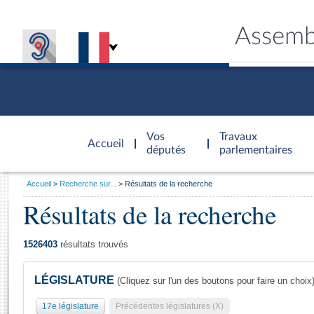
Assemb
Accèder à
la page
Vos
Travaux
Accueil
d'accueil
députés
parlementaires
Vous
Accueil
Recherche sur...
Résultats de la recherche
êtes
Résultats de la recherche
Général
ici
CONNEX
TRAVA
CONNA
DÉC
:
1526403
résultats trouvés
LÉGISLATURE
(Cliquez sur l'un des boutons pour faire un choix
17e législature
Précédentes législatures (X)