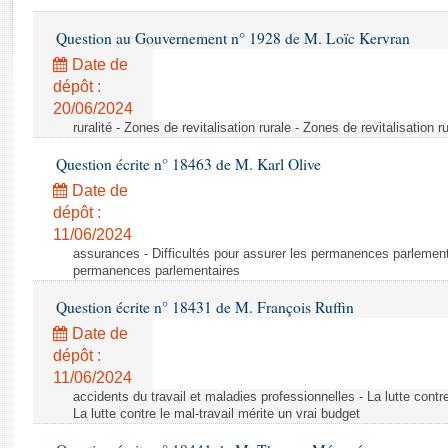
Rapports d'enquête
Rapports législatifs
Question au Gouvernement n° 1928 de M. Loïc Kervran
Rapports sur l'application des lois
Date de
Baromètre de l’application des lois
dépôt :
20/06/2024
ruralité - Zones de revitalisation rurale - Zones de revitalisation r
Dossiers législatifs
Question écrite n° 18463 de M. Karl Olive
Budget et sécurité sociale
Questions écrites et orales
Date de
dépôt :
Comptes rendus des débats
11/06/2024
assurances - Difficultés pour assurer les permanences parlementa
permanences parlementaires
Question écrite n° 18431 de M. François Ruffin
Date de
dépôt :
11/06/2024
accidents du travail et maladies professionnelles - La lutte contre
La lutte contre le mal-travail mérite un vrai budget