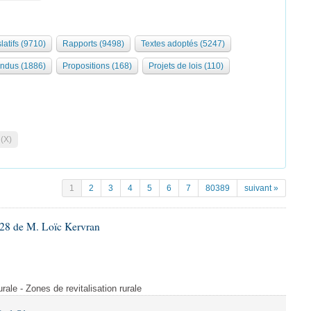
latifs (9710)
Rapports (9498)
Textes adoptés (5247)
ndus (1886)
Propositions (168)
Projets de lois (110)
 (X)
1
2
3
4
5
6
7
80389
suivant »
28 de M. Loïc Kervran
rurale - Zones de revitalisation rurale