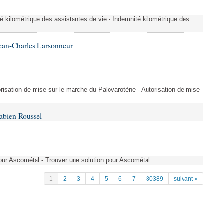
é kilométrique des assistantes de vie - Indemnité kilométrique des
ean-Charles Larsonneur
isation de mise sur le marche du Palovarotène - Autorisation de mise
abien Roussel
pour Ascométal - Trouver une solution pour Ascométal
1
2
3
4
5
6
7
80389
suivant »