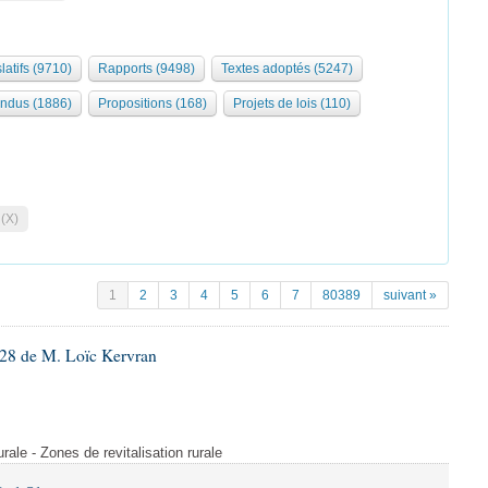
latifs (9710)
Rapports (9498)
Textes adoptés (5247)
ndus (1886)
Propositions (168)
Projets de lois (110)
 (X)
1
2
3
4
5
6
7
80389
suivant »
28 de M. Loïc Kervran
rurale - Zones de revitalisation rurale