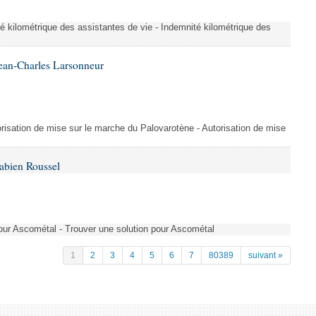
é kilométrique des assistantes de vie - Indemnité kilométrique des
ean-Charles Larsonneur
isation de mise sur le marche du Palovarotène - Autorisation de mise
abien Roussel
pour Ascométal - Trouver une solution pour Ascométal
1
2
3
4
5
6
7
80389
suivant »