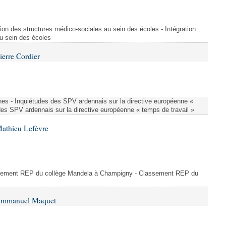
ion des structures médico-sociales au sein des écoles - Intégration
u sein des écoles
ierre Cordier
nes - Inquiétudes des SPV ardennais sur la directive européenne «
des SPV ardennais sur la directive européenne « temps de travail »
Mathieu Lefèvre
ssement REP du collège Mandela à Champigny - Classement REP du
 Emmanuel Maquet