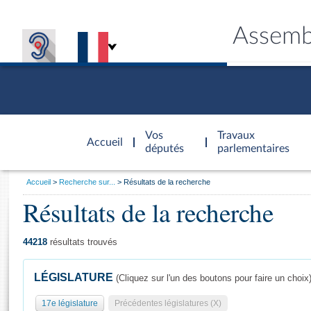
Assemb
Accèder à
la page
Vos
Travaux
Accueil
d'accueil
députés
parlementaires
Vous
Accueil
Recherche sur...
Résultats de la recherche
êtes
Résultats de la recherche
Général
ici
CONNEX
TRAVA
CONNA
DÉC
:
44218
résultats trouvés
LÉGISLATURE
(Cliquez sur l'un des boutons pour faire un choix
17e législature
Précédentes législatures (X)