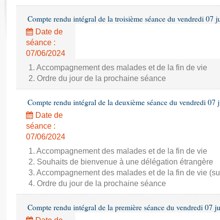
Rapports d'enquête
Rapports législatifs
Compte rendu intégral de la troisième séance du vendredi 07 j
Rapports sur l'application des lois
Date de
Baromètre de l’application des lois
séance :
07/06/2024
Dossiers législatifs
1. Accompagnement des malades et de la fin de vie
2. Ordre du jour de la prochaine séance
Budget et sécurité sociale
Questions écrites et orales
Compte rendu intégral de la deuxième séance du vendredi 07 
Comptes rendus des débats
Date de
séance :
07/06/2024
1. Accompagnement des malades et de la fin de vie
2. Souhaits de bienvenue à une délégation étrangère
3. Accompagnement des malades et de la fin de vie (su
4. Ordre du jour de la prochaine séance
Compte rendu intégral de la première séance du vendredi 07 j