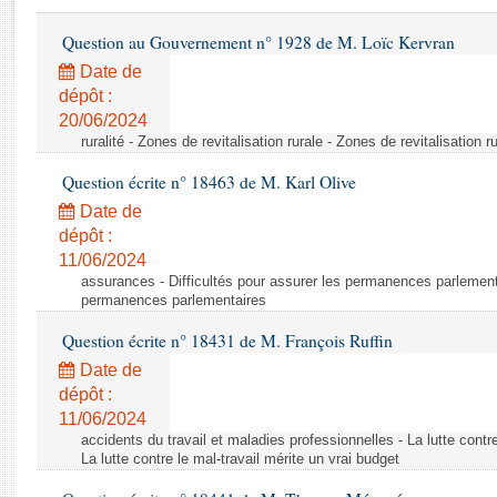
Rapports d'enquête
Rapports législatifs
Question au Gouvernement n° 1928 de M. Loïc Kervran
Rapports sur l'application des lois
Date de
Baromètre de l’application des lois
dépôt :
20/06/2024
ruralité - Zones de revitalisation rurale - Zones de revitalisation r
Dossiers législatifs
Question écrite n° 18463 de M. Karl Olive
Budget et sécurité sociale
Questions écrites et orales
Date de
dépôt :
Comptes rendus des débats
11/06/2024
assurances - Difficultés pour assurer les permanences parlementa
permanences parlementaires
Question écrite n° 18431 de M. François Ruffin
Date de
dépôt :
11/06/2024
accidents du travail et maladies professionnelles - La lutte contre
La lutte contre le mal-travail mérite un vrai budget