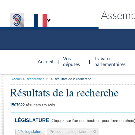
Assemb
Accèder à
la page
Vos
Travaux
Accueil
d'accueil
députés
parlementaires
Vous
Accueil
Recherche sur...
Résultats de la recherche
êtes
Résultats de la recherche
Général
ici
CONNEX
TRAVA
CONNA
DÉC
:
1507622
résultats trouvés
LÉGISLATURE
(Cliquez sur l'un des boutons pour faire un choix
17e législature
Précédentes législatures (X)