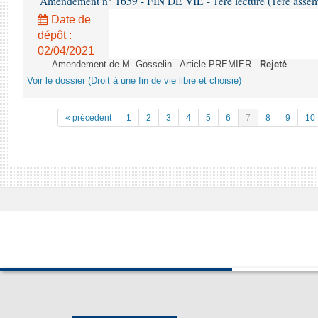
Amendement n° 1659 - FIN DE VIE - 1ère lecture (1ère assemb
Date de
dépôt :
02/04/2021
Amendement de M. Gosselin - Article PREMIER -
Rejeté
Voir le dossier (Droit à une fin de vie libre et choisie)
« précedent
1
2
3
4
5
6
7
8
9
10