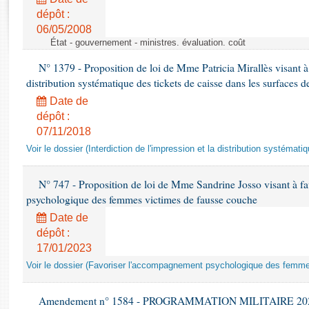
Rapports d'enquête
dépôt :
Rapports législatifs
06/05/2008
Rapports sur l'application des lois
État - gouvernement - ministres. évaluation. coût
Baromètre de l’application des lois
N° 1379 - Proposition de loi de Mme Patricia Mirallès visant à i
distribution systématique des tickets de caisse dans les surfaces d
Dossiers législatifs
Date de
Budget et sécurité sociale
dépôt :
Questions écrites et orales
07/11/2018
Comptes rendus des débats
Voir le dossier (Interdiction de l'impression et la distribution systémati
N° 747 - Proposition de loi de Mme Sandrine Josso visant à f
psychologique des femmes victimes de fausse couche
Date de
dépôt :
17/01/2023
Voir le dossier (Favoriser l'accompagnement psychologique des femm
Amendement n° 1584 - PROGRAMMATION MILITAIRE 2024-20