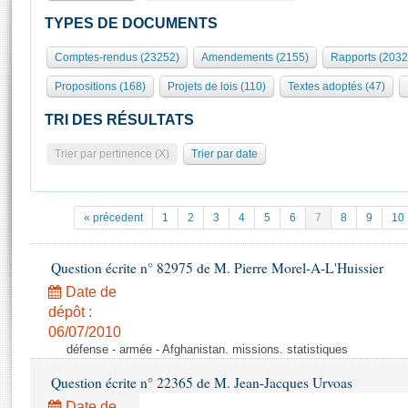
S'id
Présidence
Séance publique
Rôle et pouvoirs de l'Assemblée
Visiter l'Assemblée
TYPES DE DOCUMENTS
Fiches « Connaissance de l’Assemblée »
577 députés
Commissions et autres organes
Visite virtuelle du palais Bourbon
Comptes-rendus (23252)
Amendements (2155)
Rapports (2032
Organisation de l'Assemblée
Groupes politiques
Europe et International
Assister à une séance
Mot
Propositions (168)
Projets de lois (110)
Textes adoptés (47)
Présidence
Conférence des Présidents
Bureau
Collège des Ques
Élections législatives
Contrôle et évaluation
Accès des chercheurs à l’Assemblée
TRI DES RÉSULTATS
Congrès
Les évènements
S'inscrire
Trier par pertinence (X)
Trier par date
Pétitions
Statistiques et chiffres clés
Transparence et déontologie
Vous n'ave
Patrimoine
E
Documents de référence
« précedent
1
2
3
4
5
6
7
8
9
10
La Bibliothèque
( Constitution | Règlement de l'Assemblée ... )
Documents parlementaires
Les archives
Question écrite n° 82975 de M. Pierre Morel-A-L'Huissier
Projets de loi
Contacts et plan d'accès
Date de
Propositions de loi
Histoire
Photos libres de droit
dépôt :
Amendements
Juniors
06/07/2010
Textes adoptés
défense - armée - Afghanistan. missions. statistiques
Anciennes législatures
Question écrite n° 22365 de M. Jean-Jacques Urvoas
Liens vers les sites publics
Rapports d'information
Date de