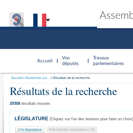
Assemb
Accèder à
la page
Vos
Travaux
Accueil
d'accueil
députés
parlementaires
Vous
Accueil
Recherche sur...
Résultats de la recherche
êtes
Résultats de la recherche
Général
ici
CONNEX
TRAVA
CONNA
DÉC
:
29308
résultats trouvés
LÉGISLATURE
(Cliquez sur l'un des boutons pour faire un choix
17e législature
Précédentes législatures (X)