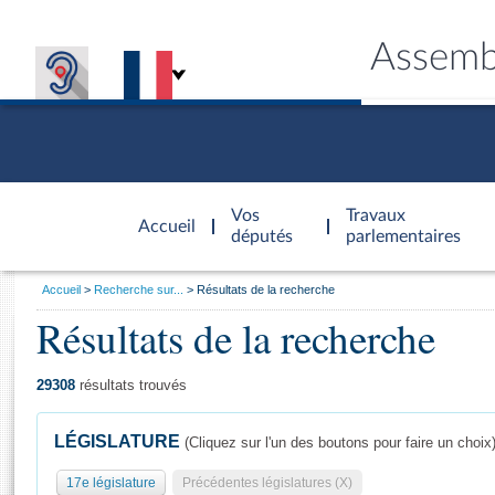
Assemb
Accèder à
la page
Vos
Travaux
Accueil
d'accueil
députés
parlementaires
Vous
Accueil
Recherche sur...
Résultats de la recherche
êtes
Résultats de la recherche
Général
ici
CONNEX
TRAVA
CONNA
DÉC
:
29308
résultats trouvés
LÉGISLATURE
(Cliquez sur l'un des boutons pour faire un choix
17e législature
Précédentes législatures (X)