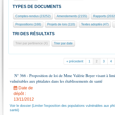
S'id
Présidence
Séance publique
Rôle et pouvoirs de l'Assemblée
Visiter l'Assemblée
TYPES DE DOCUMENTS
Fiches « Connaissance de l’Assemblée »
577 députés
Commissions et autres organes
Visite virtuelle du palais Bourbon
Comptes-rendus (23252)
Amendements (2155)
Rapports (2032
Organisation de l'Assemblée
Groupes politiques
Europe et International
Assister à une séance
Mot
Propositions (168)
Projets de lois (110)
Textes adoptés (47)
Présidence
Conférence des Présidents
Bureau
Collège des Ques
Élections législatives
Contrôle et évaluation
Accès des chercheurs à l’Assemblée
TRI DES RÉSULTATS
Congrès
Les évènements
S'inscrire
Trier par pertinence (X)
Trier par date
Pétitions
Statistiques et chiffres clés
Transparence et déontologie
Vous n'ave
Patrimoine
E
Documents de référence
« précedent
1
2
3
4
La Bibliothèque
( Constitution | Règlement de l'Assemblée ... )
Documents parlementaires
Les archives
N° 366 - Proposition de loi de Mme Valérie Boyer visant à limit
Projets de loi
Contacts et plan d'accès
vulnérables aux phtalates dans les établissements de santé
Propositions de loi
Histoire
Photos libres de droit
Date de
Amendements
Juniors
dépôt :
Textes adoptés
13/11/2012
Anciennes législatures
Voir le dossier (Limiter l'exposition des populations vulnérables aux p
Liens vers les sites publics
Rapports d'information
santé)