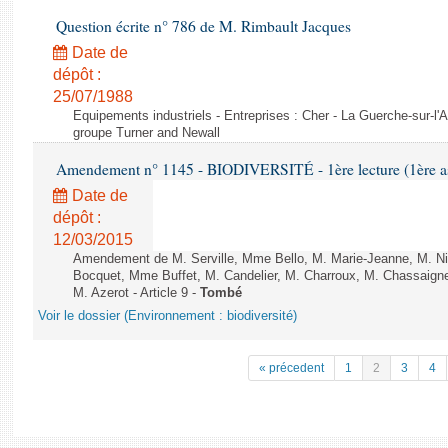
Question écrite n° 786 de M. Rimbault Jacques
Date de
dépôt :
25/07/1988
Equipements industriels - Entreprises : Cher - La Guerche-sur-l'
groupe Turner and Newall
Amendement n° 1145 - BIODIVERSITÉ - 1ère lecture (1ère ass
Date de
dépôt :
12/03/2015
Amendement de M. Serville, Mme Bello, M. Marie-Jeanne, M. Nil
Bocquet, Mme Buffet, M. Candelier, M. Charroux, M. Chassaign
M. Azerot - Article 9 -
Tombé
Voir le dossier (Environnement : biodiversité)
« précedent
1
2
3
4