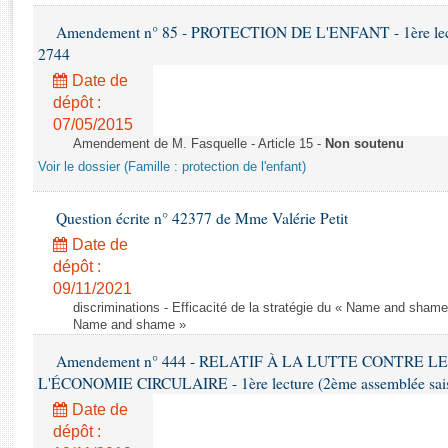
Rapports d'enquête
Amendement n° 85 - PROTECTION DE L'ENFANT - 1ère lectur
Rapports législatifs
2744
Rapports sur l'application des lois
Baromètre de l’application des lois
Date de
dépôt :
07/05/2015
Dossiers législatifs
Amendement de M. Fasquelle - Article 15 -
Non soutenu
Budget et sécurité sociale
Voir le dossier (Famille : protection de l'enfant)
Questions écrites et orales
Comptes rendus des débats
Question écrite n° 42377 de Mme Valérie Petit
Date de
dépôt :
09/11/2021
discriminations - Efficacité de la stratégie du « Name and shame »
Name and shame »
Amendement n° 444 - RELATIF À LA LUTTE CONTRE L
L'ÉCONOMIE CIRCULAIRE - 1ère lecture (2ème assemblée saisi
Date de
dépôt :