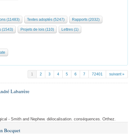
ions (11483)
Textes adoptés (5247)
Rapports (2032)
s (1543)
Projets de lois (110)
Lettres (1)
date
1
2
3
4
5
6
7
72401
suivant »
André Labarrère
rgical - Smith and Nephew. délocalisation. conséquences. Orthez.
in Bocquet