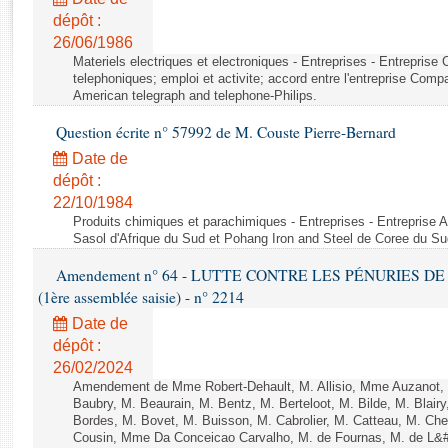
Rapports d'enquête
dépôt :
Rapports législatifs
26/06/1986
Rapports sur l'application des lois
Materiels electriques et electroniques - Entreprises - Entrepris
Baromètre de l’application des lois
telephoniques; emploi et activite; accord entre l'entreprise Compag
American telegraph and telephone-Philips.
Question écrite n° 57992 de M. Couste Pierre-Bernard
Dossiers législatifs
Date de
Budget et sécurité sociale
dépôt :
Questions écrites et orales
22/10/1984
Comptes rendus des débats
Produits chimiques et parachimiques - Entreprises - Entreprise Ai
Sasol d'Afrique du Sud et Pohang Iron and Steel de Coree du Su
Amendement n° 64 - LUTTE CONTRE LES PÉNURIES DE M
(1ère assemblée saisie) - n° 2214
Date de
dépôt :
26/02/2024
Amendement de Mme Robert-Dehault, M. Allisio, Mme Auzanot, 
Baubry, M. Beaurain, M. Bentz, M. Berteloot, M. Bilde, M. Blai
Bordes, M. Bovet, M. Buisson, M. Cabrolier, M. Catteau, M. 
Cousin, Mme Da Conceicao Carvalho, M. de Fournas, M. de L&#