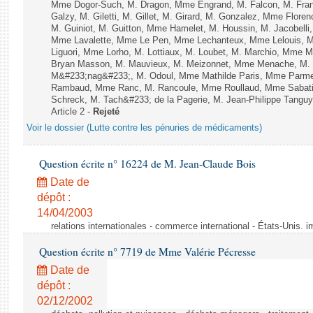
Mme Dogor-Such, M. Dragon, Mme Engrand, M. Falcon, M. Fra
Galzy, M. Giletti, M. Gillet, M. Girard, M. Gonzalez, Mme Flor
M. Guiniot, M. Guitton, Mme Hamelet, M. Houssin, M. Jacobelli
Mme Lavalette, Mme Le Pen, Mme Lechanteux, Mme Lelouis, M
Liguori, Mme Lorho, M. Lottiaux, M. Loubet, M. Marchio, Mme 
Bryan Masson, M. Mauvieux, M. Meizonnet, Mme Menache, M. M
M&#233;nag&#233;, M. Odoul, Mme Mathilde Paris, Mme Parment
Rambaud, Mme Ranc, M. Rancoule, Mme Roullaud, Mme Sabatin
Schreck, M. Tach&#233; de la Pagerie, M. Jean-Philippe Tanguy, 
Article 2 -
Rejeté
Voir le dossier (Lutte contre les pénuries de médicaments)
Question écrite n° 16224 de M. Jean-Claude Bois
Date de
dépôt :
14/04/2003
relations internationales - commerce international - États-Unis. 
Question écrite n° 7719 de Mme Valérie Pécresse
Date de
dépôt :
02/12/2002