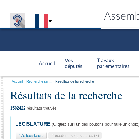
Assemb
Accèder à
la page
Vos
Travaux
Accueil
d'accueil
députés
parlementaires
Vous
Accueil
Recherche sur...
Résultats de la recherche
êtes
Résultats de la recherche
Général
ici
CONNEX
TRAVA
CONNA
DÉC
:
1502422
résultats trouvés
LÉGISLATURE
(Cliquez sur l'un des boutons pour faire un choix
17e législature
Précédentes législatures (X)