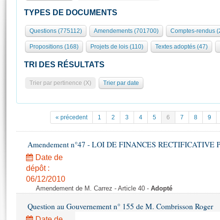
S'id
Présidence
Séance publique
Rôle et pouvoirs de l'Assemblée
Visiter l'Assemblée
TYPES DE DOCUMENTS
Fiches « Connaissance de l’Assemblée »
577 députés
Commissions et autres organes
Visite virtuelle du palais Bourbon
Questions (775112)
Amendements (701700)
Comptes-rendus (
Organisation de l'Assemblée
Groupes politiques
Europe et International
Assister à une séance
Mot
Propositions (168)
Projets de lois (110)
Textes adoptés (47)
Présidence
Conférence des Présidents
Bureau
Collège des Ques
Élections législatives
Contrôle et évaluation
Accès des chercheurs à l’Assemblée
TRI DES RÉSULTATS
Congrès
Les évènements
S'inscrire
Trier par pertinence (X)
Trier par date
Pétitions
Statistiques et chiffres clés
Transparence et déontologie
Vous n'ave
Patrimoine
E
Documents de référence
« précedent
1
2
3
4
5
6
7
8
9
La Bibliothèque
( Constitution | Règlement de l'Assemblée ... )
Documents parlementaires
Les archives
Amendement n°47 - LOI DE FINANCES RECTIFICATIVE PO
Projets de loi
Contacts et plan d'accès
Date de
Propositions de loi
Histoire
Photos libres de droit
dépôt :
Amendements
Juniors
06/12/2010
Textes adoptés
Amendement de M. Carrez - Article 40 -
Adopté
Anciennes législatures
Question au Gouvernement n° 155 de M. Combrisson Roger
Liens vers les sites publics
Rapports d'information
Date de