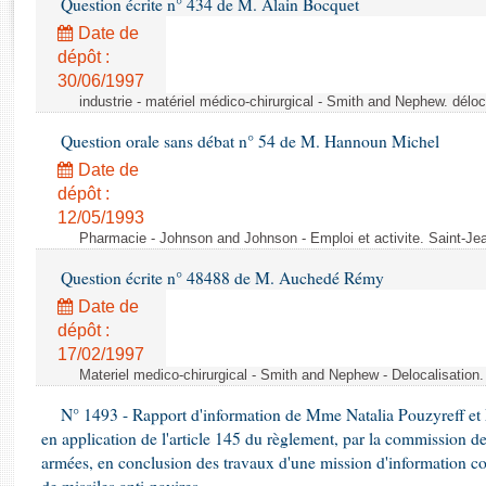
Question écrite n° 434 de M. Alain Bocquet
Rapports d'enquête
Rapports législatifs
Date de
dépôt :
Rapports sur l'application des lois
30/06/1997
Baromètre de l’application des lois
industrie - matériel médico-chirurgical - Smith and Nephew. délo
Question orale sans débat n° 54 de M. Hannoun Michel
Dossiers législatifs
Date de
Budget et sécurité sociale
dépôt :
Questions écrites et orales
12/05/1993
Comptes rendus des débats
Pharmacie - Johnson and Johnson - Emploi et activite. Saint-Je
Question écrite n° 48488 de M. Auchedé Rémy
Date de
dépôt :
17/02/1997
Materiel medico-chirurgical - Smith and Nephew - Delocalisatio
N° 1493 - Rapport d'information de Mme Natalia Pouzyreff et M
en application de l'article 145 du règlement, par la commission de
armées, en conclusion des travaux d'une mission d'information co