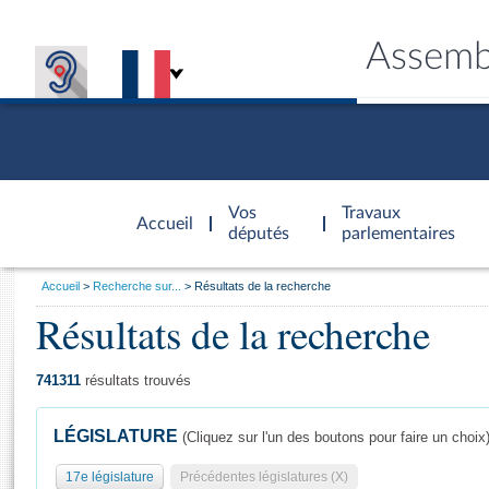
Assemb
Accèder à
la page
Vos
Travaux
Accueil
d'accueil
députés
parlementaires
Vous
Accueil
Recherche sur...
Résultats de la recherche
êtes
Résultats de la recherche
Général
ici
CONNEX
TRAVA
CONNA
DÉC
:
741311
résultats trouvés
LÉGISLATURE
(Cliquez sur l'un des boutons pour faire un choix
17e législature
Précédentes législatures (X)