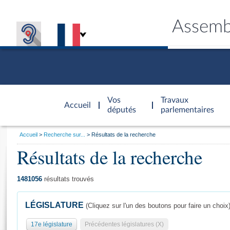
Assemb
Accèder à
la page
Vos
Travaux
Accueil
d'accueil
députés
parlementaires
Vous
Accueil
Recherche sur...
Résultats de la recherche
êtes
Résultats de la recherche
Général
ici
CONNEX
TRAVA
CONNA
DÉC
:
1481056
résultats trouvés
LÉGISLATURE
(Cliquez sur l'un des boutons pour faire un choix
17e législature
Précédentes législatures (X)