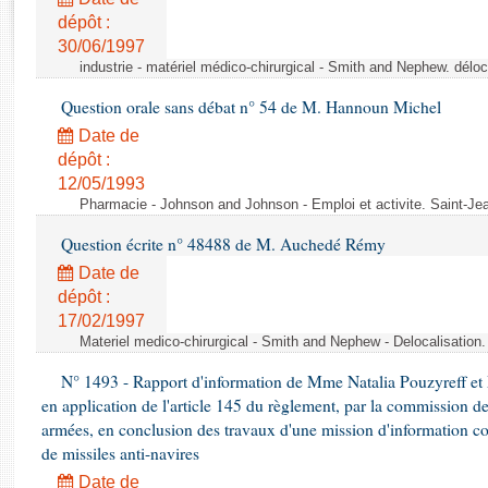
Rapports d'enquête
dépôt :
Rapports législatifs
30/06/1997
Rapports sur l'application des lois
industrie - matériel médico-chirurgical - Smith and Nephew. délo
Baromètre de l’application des lois
Question orale sans débat n° 54 de M. Hannoun Michel
Date de
Dossiers législatifs
dépôt :
Budget et sécurité sociale
12/05/1993
Questions écrites et orales
Pharmacie - Johnson and Johnson - Emploi et activite. Saint-Je
Comptes rendus des débats
Question écrite n° 48488 de M. Auchedé Rémy
Date de
dépôt :
17/02/1997
Materiel medico-chirurgical - Smith and Nephew - Delocalisatio
N° 1493 - Rapport d'information de Mme Natalia Pouzyreff et M
en application de l'article 145 du règlement, par la commission de
armées, en conclusion des travaux d'une mission d'information co
de missiles anti-navires
Date de