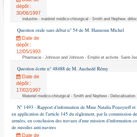
Rapports d'enquête
dépôt :
Rapports législatifs
30/06/1997
Rapports sur l'application des lois
industrie - matériel médico-chirurgical - Smith and Nephew. délo
Baromètre de l’application des lois
Question orale sans débat n° 54 de M. Hannoun Michel
Date de
Dossiers législatifs
dépôt :
Budget et sécurité sociale
12/05/1993
Questions écrites et orales
Pharmacie - Johnson and Johnson - Emploi et activite. Saint-Je
Comptes rendus des débats
Question écrite n° 48488 de M. Auchedé Rémy
Date de
dépôt :
17/02/1997
Materiel medico-chirurgical - Smith and Nephew - Delocalisatio
N° 1493 - Rapport d'information de Mme Natalia Pouzyreff et M
en application de l'article 145 du règlement, par la commission de
armées, en conclusion des travaux d'une mission d'information co
de missiles anti-navires
Date de