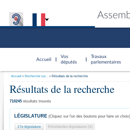
Assemb
Accèder à
la page
Vos
Travaux
Accueil
d'accueil
députés
parlementaires
Vous
Accueil
Recherche sur...
Résultats de la recherche
êtes
Résultats de la recherche
Général
ici
CONNEX
TRAVA
CONNA
DÉC
:
710245
résultats trouvés
LÉGISLATURE
(Cliquez sur l'un des boutons pour faire un choix
17e législature
Précédentes législatures (X)