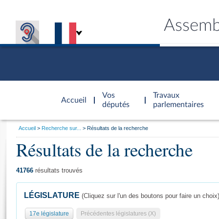
Assemb
Accèder à
la page
Vos
Travaux
Accueil
d'accueil
députés
parlementaires
Vous
Accueil
Recherche sur...
Résultats de la recherche
êtes
Résultats de la recherche
Général
ici
CONNEX
TRAVA
CONNA
DÉC
:
41766
résultats trouvés
LÉGISLATURE
(Cliquez sur l'un des boutons pour faire un choix
17e législature
Précédentes législatures (X)