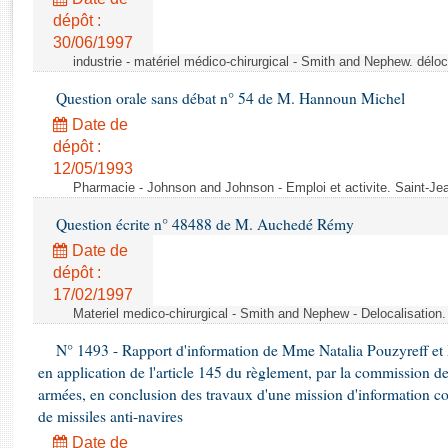
Rapports d'enquête
dépôt :
Rapports législatifs
30/06/1997
Rapports sur l'application des lois
industrie - matériel médico-chirurgical - Smith and Nephew. délo
Baromètre de l’application des lois
Question orale sans débat n° 54 de M. Hannoun Michel
Date de
Dossiers législatifs
dépôt :
Budget et sécurité sociale
12/05/1993
Questions écrites et orales
Pharmacie - Johnson and Johnson - Emploi et activite. Saint-Je
Comptes rendus des débats
Question écrite n° 48488 de M. Auchedé Rémy
Date de
dépôt :
17/02/1997
Materiel medico-chirurgical - Smith and Nephew - Delocalisatio
N° 1493 - Rapport d'information de Mme Natalia Pouzyreff et M
en application de l'article 145 du règlement, par la commission de
armées, en conclusion des travaux d'une mission d'information co
de missiles anti-navires
Date de