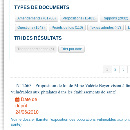
S'id
Présidence
Séance publique
Rôle et pouvoirs de l'Assemblée
Visiter l'Assemblée
TYPES DE DOCUMENTS
Fiches « Connaissance de l’Assemblée »
577 députés
Commissions et autres organes
Visite virtuelle du palais Bourbon
Amendements (701700)
Propositions (11483)
Rapports (2032)
Organisation de l'Assemblée
Groupes politiques
Europe et International
Assister à une séance
Mot
Questions (1543)
Projets de lois (110)
Textes adoptés (47)
L
Présidence
Conférence des Présidents
Bureau
Collège des Ques
Élections législatives
Contrôle et évaluation
Accès des chercheurs à l’Assemblée
TRI DES RÉSULTATS
Congrès
Les évènements
S'inscrire
Trier par pertinence (X)
Trier par date
Pétitions
Statistiques et chiffres clés
Transparence et déontologie
Vous n'ave
Patrimoine
E
Documents de référence
1
2
3
La Bibliothèque
( Constitution | Règlement de l'Assemblée ... )
Documents parlementaires
Les archives
N° 2663 - Proposition de loi de Mme Valérie Boyer visant à lim
Projets de loi
Contacts et plan d'accès
vulnérables aux phtalates dans les établissements de santé
Propositions de loi
Histoire
Photos libres de droit
Date de
Amendements
Juniors
dépôt :
Textes adoptés
24/06/2010
Anciennes législatures
Voir le dossier (Limiter l'exposition des populations vulnérables aux p
Liens vers les sites publics
Rapports d'information
santé)