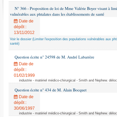
Rapports d'enquête
N° 366 - Proposition de loi de Mme Valérie Boyer visant à limit
Rapports législatifs
vulnérables aux phtalates dans les établissements de santé
Rapports sur l'application des lois
Baromètre de l’application des lois
Date de
dépôt :
13/11/2012
Dossiers législatifs
Voir le dossier (Limiter l'exposition des populations vulnérables aux p
Budget et sécurité sociale
santé)
Questions écrites et orales
Comptes rendus des débats
Question écrite n° 24598 de M. André Labarrère
Date de
dépôt :
01/02/1999
industrie - matériel médico-chirurgical - Smith and Nephew. délo
Question écrite n° 434 de M. Alain Bocquet
Date de
dépôt :
30/06/1997
industrie - matériel médico-chirurgical - Smith and Nephew. délo