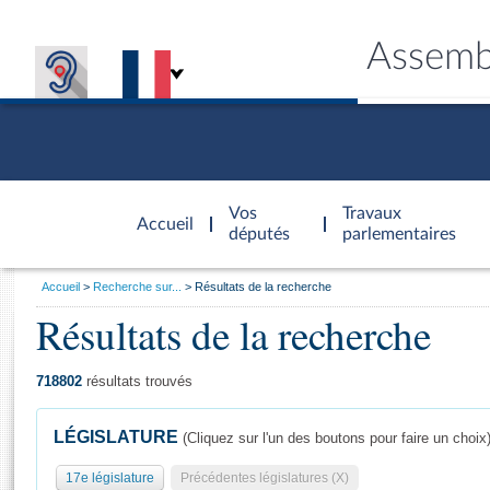
Assemb
Accèder à
la page
Vos
Travaux
Accueil
d'accueil
députés
parlementaires
Vous
Accueil
Recherche sur...
Résultats de la recherche
êtes
Résultats de la recherche
Général
ici
CONNEX
TRAVA
CONNA
DÉC
:
718802
résultats trouvés
LÉGISLATURE
(Cliquez sur l'un des boutons pour faire un choix
17e législature
Précédentes législatures (X)