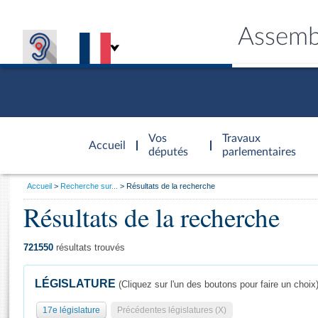
Assemb
Accèder à
la page
Vos
Travaux
Accueil
d'accueil
députés
parlementaires
Vous
Accueil
Recherche sur...
Résultats de la recherche
êtes
Résultats de la recherche
Général
ici
CONNEX
TRAVA
CONNA
DÉC
:
721550
résultats trouvés
LÉGISLATURE
(Cliquez sur l'un des boutons pour faire un choix
17e législature
Précédentes législatures (X)