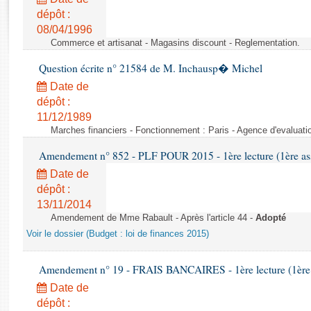
Rapports d'enquête
dépôt :
Rapports législatifs
08/04/1996
Rapports sur l'application des lois
Commerce et artisanat - Magasins discount - Reglementation.
Baromètre de l’application des lois
Question écrite n° 21584 de M. Inchausp� Michel
Date de
Dossiers législatifs
dépôt :
Budget et sécurité sociale
11/12/1989
Questions écrites et orales
Marches financiers - Fonctionnement : Paris - Agence d'evaluatio
Comptes rendus des débats
Amendement n° 852 - PLF POUR 2015 - 1ère lecture (1ère ass
Date de
dépôt :
13/11/2014
Amendement de Mme Rabault - Après l'article 44 -
Adopté
Voir le dossier (Budget : loi de finances 2015)
Amendement n° 19 - FRAIS BANCAIRES - 1ère lecture (1ère a
Date de
dépôt :