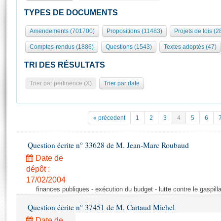
S'id
Présidence
Séance publique
Rôle et pouvoirs de l'Assemblée
Visiter l'Assemblée
TYPES DE DOCUMENTS
Fiches « Connaissance de l’Assemblée »
577 députés
Commissions et autres organes
Visite virtuelle du palais Bourbon
Amendements (701700)
Propositions (11483)
Projets de lois (2
Organisation de l'Assemblée
Groupes politiques
Europe et International
Assister à une séance
Mot
Comptes-rendus (1886)
Questions (1543)
Textes adoptés (47)
Présidence
Conférence des Présidents
Bureau
Collège des Ques
Élections législatives
Contrôle et évaluation
Accès des chercheurs à l’Assemblée
TRI DES RÉSULTATS
Congrès
Les évènements
S'inscrire
Trier par pertinence (X)
Trier par date
Pétitions
Statistiques et chiffres clés
Transparence et déontologie
Vous n'ave
Patrimoine
E
Documents de référence
« précedent
1
2
3
4
5
6
La Bibliothèque
( Constitution | Règlement de l'Assemblée ... )
Documents parlementaires
Les archives
Question écrite n° 33628 de M. Jean-Marc Roubaud
Projets de loi
Contacts et plan d'accès
Date de
Propositions de loi
Histoire
Photos libres de droit
dépôt :
Amendements
Juniors
17/02/2004
Textes adoptés
finances publiques - exécution du budget - lutte contre le gaspilla
Anciennes législatures
Question écrite n° 37451 de M. Cartaud Michel
Liens vers les sites publics
Rapports d'information
Date de