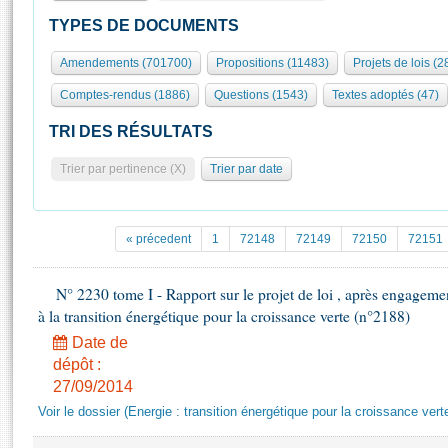
S'id
Présidence
Séance publique
Rôle et pouvoirs de l'Assemblée
Visiter l'Assemblée
TYPES DE DOCUMENTS
Fiches « Connaissance de l’Assemblée »
577 députés
Commissions et autres organes
Visite virtuelle du palais Bourbon
Amendements (701700)
Propositions (11483)
Projets de lois (2
Organisation de l'Assemblée
Groupes politiques
Europe et International
Assister à une séance
Mot
Comptes-rendus (1886)
Questions (1543)
Textes adoptés (47)
Présidence
Conférence des Présidents
Bureau
Collège des Ques
Élections législatives
Contrôle et évaluation
Accès des chercheurs à l’Assemblée
TRI DES RÉSULTATS
Congrès
Les évènements
S'inscrire
Trier par pertinence (X)
Trier par date
Pétitions
Statistiques et chiffres clés
Transparence et déontologie
Vous n'ave
Patrimoine
E
Documents de référence
« précedent
1
72148
72149
72150
72151
La Bibliothèque
( Constitution | Règlement de l'Assemblée ... )
Documents parlementaires
Les archives
N° 2230 tome I - Rapport sur le projet de loi , après engagemen
Projets de loi
Contacts et plan d'accès
à la transition énergétique pour la croissance verte (n°2188)
Propositions de loi
Histoire
Photos libres de droit
Date de
Amendements
Juniors
dépôt :
Textes adoptés
27/09/2014
Anciennes législatures
Voir le dossier (Energie : transition énergétique pour la croissance vert
Liens vers les sites publics
Rapports d'information