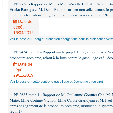
Rapports d'enquête
N° 2736 - Rapport de Mmes Marie-Noëlle Battistel, Sabine Bu
Rapports législatifs
Ericka Bareigts et M. Denis Baupin sur , en nouvelle lecture, le pro
Rapports sur l'application des lois
relatif à la transition énergétique pour la croissance verte (n°2611
Baromètre de l’application des lois
Date de
dépôt :
16/04/2015
Dossiers législatifs
Voir le dossier (Energie : transition énergétique pour la croissance vert
Budget et sécurité sociale
Questions écrites et orales
N° 2454 tome 2 - Rapport sur le projet de loi, adopté par le S
Comptes rendus des débats
procédure accélérée, relatif à la lutte contre le gaspillage et à l'é
Date de
dépôt :
29/11/2019
Voir le dossier (Lutte contre le gaspillage et économie circulaire)
N° 2683 tome 1 - Rapport de M. Guillaume Gouffier-Cha, M. 
Maire, Mme Corinne Vignon, Mme Carole Grandjean et M. Paul Chr
après engagement de la procédure accélérée, instituant un système
rectifié).