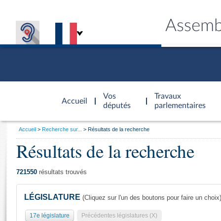
Assemb
Accèder à
la page
Vos
Travaux
Accueil
d'accueil
députés
parlementaires
Vous
Accueil
Recherche sur...
Résultats de la recherche
êtes
Résultats de la recherche
Général
ici
CONNEX
TRAVA
CONNA
DÉC
:
721550
résultats trouvés
LÉGISLATURE
(Cliquez sur l'un des boutons pour faire un choix
17e législature
Précédentes législatures (X)