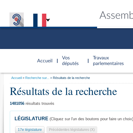
Assemb
Accèder à
la page
Vos
Travaux
Accueil
d'accueil
députés
parlementaires
Vous
Accueil
Recherche sur...
Résultats de la recherche
êtes
Résultats de la recherche
Général
ici
CONNEX
TRAVA
CONNA
DÉC
:
1481056
résultats trouvés
LÉGISLATURE
(Cliquez sur l'un des boutons pour faire un choix
17e législature
Précédentes législatures (X)