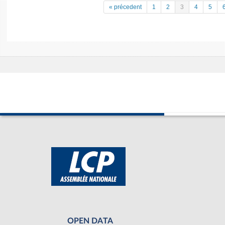
« précedent
1
2
3
4
5
OPEN DATA