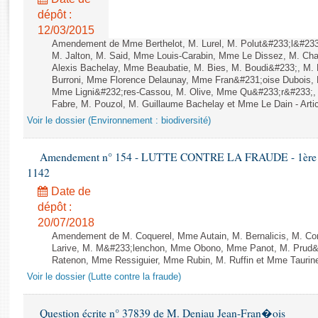
Rapports d'enquête
dépôt :
Rapports législatifs
12/03/2015
Rapports sur l'application des lois
Amendement de Mme Berthelot, M. Lurel, M. Polut&#233;l&#233;
Baromètre de l’application des lois
M. Jalton, M. Said, Mme Louis-Carabin, Mme Le Dissez, M. Ch
Alexis Bachelay, Mme Beaubatie, M. Bies, M. Boudi&#233;, M. B
Burroni, Mme Florence Delaunay, Mme Fran&#231;oise Dubois, 
Mme Ligni&#232;res-Cassou, M. Olive, Mme Qu&#233;r&#233;
Dossiers législatifs
Fabre, M. Pouzol, M. Guillaume Bachelay et Mme Le Dain - Artic
Budget et sécurité sociale
Voir le dossier (Environnement : biodiversité)
Questions écrites et orales
Comptes rendus des débats
Amendement n° 154 - LUTTE CONTRE LA FRAUDE - 1ère lect
1142
Date de
dépôt :
20/07/2018
Amendement de M. Coquerel, Mme Autain, M. Bernalicis, M. Co
Larive, M. M&#233;lenchon, Mme Obono, Mme Panot, M. Prud
Ratenon, Mme Ressiguier, Mme Rubin, M. Ruffin et Mme Taurine 
Voir le dossier (Lutte contre la fraude)
Question écrite n° 37839 de M. Deniau Jean-Fran�ois