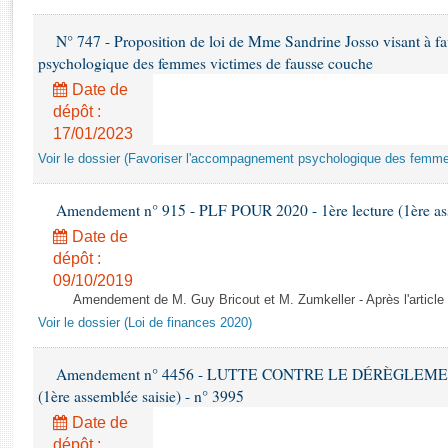
Rapports d'enquête
Rapports législatifs
N° 747 - Proposition de loi de Mme Sandrine Josso visant à f
Rapports sur l'application des lois
psychologique des femmes victimes de fausse couche
Baromètre de l’application des lois
Date de
dépôt :
17/01/2023
Dossiers législatifs
Voir le dossier (Favoriser l'accompagnement psychologique des femm
Budget et sécurité sociale
Questions écrites et orales
Amendement n° 915 - PLF POUR 2020 - 1ère lecture (1ère ass
Comptes rendus des débats
Date de
dépôt :
09/10/2019
Amendement de M. Guy Bricout et M. Zumkeller - Après l'article
Voir le dossier (Loi de finances 2020)
Amendement n° 4456 - LUTTE CONTRE LE DÉRÈGLEMENT
(1ère assemblée saisie) - n° 3995
Date de
dépôt :