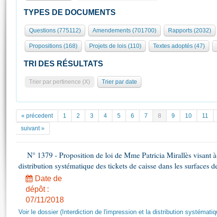
S'id
Présidence
Séance publique
Rôle et pouvoirs de l'Assemblée
Visiter l'Assemblée
TYPES DE DOCUMENTS
Fiches « Connaissance de l’Assemblée »
577 députés
Commissions et autres organes
Visite virtuelle du palais Bourbon
Questions (775112)
Amendements (701700)
Rapports (2032)
Organisation de l'Assemblée
Groupes politiques
Europe et International
Assister à une séance
Mot
Propositions (168)
Projets de lois (110)
Textes adoptés (47)
Présidence
Conférence des Présidents
Bureau
Collège des Ques
Élections législatives
Contrôle et évaluation
Accès des chercheurs à l’Assemblée
TRI DES RÉSULTATS
Congrès
Les évènements
S'inscrire
Trier par pertinence (X)
Trier par date
Pétitions
Statistiques et chiffres clés
Transparence et déontologie
Vous n'ave
Patrimoine
E
Documents de référence
« précedent
1
2
3
4
5
6
7
8
9
10
11
La Bibliothèque
( Constitution | Règlement de l'Assemblée ... )
Documents parlementaires
suivant »
Les archives
Projets de loi
Contacts et plan d'accès
N° 1379 - Proposition de loi de Mme Patricia Mirallès visant à i
Propositions de loi
Histoire
distribution systématique des tickets de caisse dans les surfaces d
Photos libres de droit
Amendements
Juniors
Date de
Textes adoptés
Anciennes législatures
dépôt :
07/11/2018
Liens vers les sites publics
Rapports d'information
Voir le dossier (Interdiction de l'impression et la distribution systémati