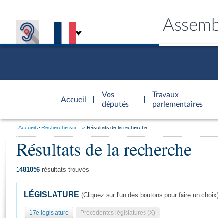
Assemb
Accèder à
la page
Vos
Travaux
Accueil
d'accueil
députés
parlementaires
Vous
Accueil
Recherche sur...
Résultats de la recherche
êtes
Résultats de la recherche
Général
ici
CONNEX
TRAVA
CONNA
DÉC
:
1481056
résultats trouvés
LÉGISLATURE
(Cliquez sur l'un des boutons pour faire un choix
17e législature
Précédentes législatures (X)