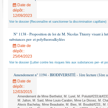
Rapports d'enquête
Date de
Rapports législatifs
dépôt :
Rapports sur l'application des lois
12/09/2023
Baromètre de l’application des lois
Voir le dossier (Reconnaître et sanctionner la discrimination capillaire)
Dossiers législatifs
N° 1138 - Proposition de loi de M. Nicolas Thierry visant à lutt
substances per- et polyfluoroalkylées
Budget et sécurité sociale
Questions écrites et orales
Date de
dépôt :
Comptes rendus des débats
25/04/2023
Voir le dossier (Lutter contre les risques liés aux substances per- et po
Amendement n° 1194 - BIODIVERSITÉ - 1ère lecture (1ère ass
Date de
dépôt :
12/03/2015
Amendement de Mme Berthelot, M. Lurel, M. Polut&#233;l&#233;
M. Jalton, M. Said, Mme Louis-Carabin, Mme Le Dissez, M. Ch
Alexis Bachelay, Mme Beaubatie, M. Bies, M. Boudi&#233;, M. B