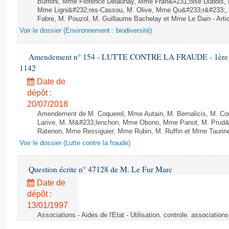
Burroni, Mme Florence Delaunay, Mme Fran&#231;oise Dubois, 
Mme Ligni&#232;res-Cassou, M. Olive, Mme Qu&#233;r&#233;
Fabre, M. Pouzol, M. Guillaume Bachelay et Mme Le Dain - Artic
Voir le dossier (Environnement : biodiversité)
Amendement n° 154 - LUTTE CONTRE LA FRAUDE - 1ère lect
1142
Date de
dépôt :
20/07/2018
Amendement de M. Coquerel, Mme Autain, M. Bernalicis, M. Co
Larive, M. M&#233;lenchon, Mme Obono, Mme Panot, M. Prud
Ratenon, Mme Ressiguier, Mme Rubin, M. Ruffin et Mme Taurine 
Voir le dossier (Lutte contre la fraude)
Question écrite n° 47128 de M. Le Fur Marc
Date de
dépôt :
13/01/1997
Associations - Aides de l'Etat - Utilisation. controle. associatio