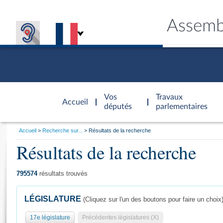
Assemb
Accèder à
la page
Vos
Travaux
Accueil
d'accueil
députés
parlementaires
Vous
Accueil
Recherche sur...
Résultats de la recherche
êtes
Résultats de la recherche
Général
ici
CONNEX
TRAVA
CONNA
DÉC
:
795574
résultats trouvés
LÉGISLATURE
(Cliquez sur l'un des boutons pour faire un choix
17e législature
Précédentes législatures (X)