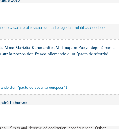
cembre 2015
nomie circulaire et révision du cadre législatif relatif aux déchets
 de Mme Marietta Karamanli et M. Joaquim Pueyo déposé par la
 sur la proposition franco-allemande d'un "pacte de sécurité
emande d'un "pacte de sécurité européen")
André Labarrère
rgical - Smith and Nephew. délocalisation. conséquences. Orthez.