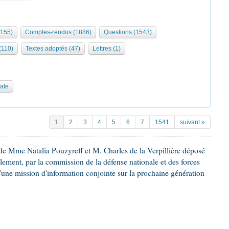
155)
Comptes-rendus (1886)
Questions (1543)
 (110)
Textes adoptés (47)
Lettres (1)
date
1
2
3
4
5
6
7
1541
suivant »
e Mme Natalia Pouzyreff et M. Charles de la Verpillière déposé
glement, par la commission de la défense nationale et des forces
'une mission d'information conjointe sur la prochaine génération