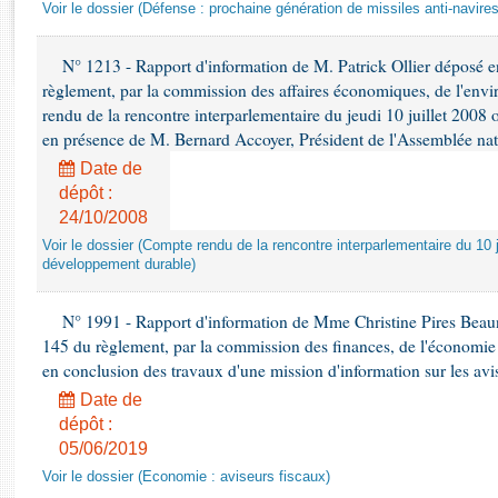
Rapports d'enquête
Voir le dossier (Défense : prochaine génération de missiles anti-navires
Rapports législatifs
Rapports sur l'application des lois
N° 1213 - Rapport d'information de M. Patrick Ollier déposé en
règlement, par la commission des affaires économiques, de l'envi
Baromètre de l’application des lois
rendu de la rencontre interparlementaire du jeudi 10 juillet 2008 
en présence de M. Bernard Accoyer, Président de l'Assemblée nat
Dossiers législatifs
Date de
Budget et sécurité sociale
dépôt :
Questions écrites et orales
24/10/2008
Comptes rendus des débats
Voir le dossier (Compte rendu de la rencontre interparlementaire du 10 ju
développement durable)
N° 1991 - Rapport d'information de Mme Christine Pires Beaune
145 du règlement, par la commission des finances, de l'économie 
en conclusion des travaux d'une mission d'information sur les avi
Date de
dépôt :
05/06/2019
Voir le dossier (Economie : aviseurs fiscaux)