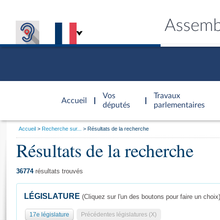
Assemb
Accèder à
la page
Vos
Travaux
Accueil
d'accueil
députés
parlementaires
Vous
Accueil
Recherche sur...
Résultats de la recherche
êtes
Résultats de la recherche
Général
ici
CONNEX
TRAVA
CONNA
DÉC
:
36774
résultats trouvés
LÉGISLATURE
(Cliquez sur l'un des boutons pour faire un choix
17e législature
Précédentes législatures (X)