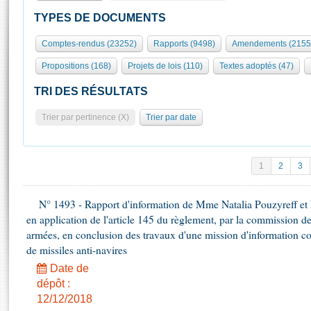
S'id
Présidence
Séance publique
Rôle et pouvoirs de l'Assemblée
Visiter l'Assemblée
TYPES DE DOCUMENTS
Fiches « Connaissance de l’Assemblée »
577 députés
Commissions et autres organes
Visite virtuelle du palais Bourbon
Comptes-rendus (23252)
Rapports (9498)
Amendements (2155
Organisation de l'Assemblée
Groupes politiques
Europe et International
Assister à une séance
Mot
Propositions (168)
Projets de lois (110)
Textes adoptés (47)
Présidence
Conférence des Présidents
Bureau
Collège des Ques
Élections législatives
Contrôle et évaluation
Accès des chercheurs à l’Assemblée
TRI DES RÉSULTATS
Congrès
Les évènements
S'inscrire
Trier par pertinence (X)
Trier par date
Pétitions
Statistiques et chiffres clés
Transparence et déontologie
Vous n'ave
Patrimoine
E
Documents de référence
1
2
3
La Bibliothèque
( Constitution | Règlement de l'Assemblée ... )
Documents parlementaires
Les archives
N° 1493 - Rapport d'information de Mme Natalia Pouzyreff et M
Projets de loi
Contacts et plan d'accès
en application de l'article 145 du règlement, par la commission de
Propositions de loi
Histoire
armées, en conclusion des travaux d'une mission d'information co
Photos libres de droit
Amendements
de missiles anti-navires
Juniors
Textes adoptés
Date de
Anciennes législatures
dépôt :
Liens vers les sites publics
Rapports d'information
12/12/2018