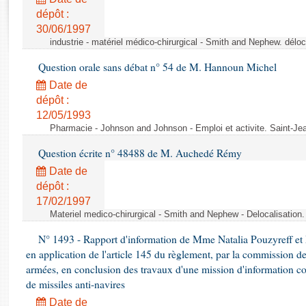
Rapports d'enquête
dépôt :
Rapports législatifs
30/06/1997
Rapports sur l'application des lois
industrie - matériel médico-chirurgical - Smith and Nephew. délo
Baromètre de l’application des lois
Question orale sans débat n° 54 de M. Hannoun Michel
Date de
Dossiers législatifs
dépôt :
Budget et sécurité sociale
12/05/1993
Questions écrites et orales
Pharmacie - Johnson and Johnson - Emploi et activite. Saint-Je
Comptes rendus des débats
Question écrite n° 48488 de M. Auchedé Rémy
Date de
dépôt :
17/02/1997
Materiel medico-chirurgical - Smith and Nephew - Delocalisatio
N° 1493 - Rapport d'information de Mme Natalia Pouzyreff et M
en application de l'article 145 du règlement, par la commission de
armées, en conclusion des travaux d'une mission d'information co
de missiles anti-navires
Date de