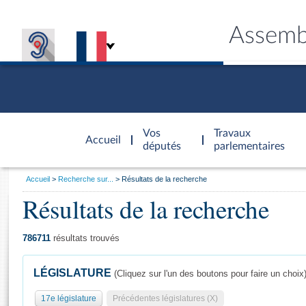
Assemb
Accèder à
la page
Vos
Travaux
Accueil
d'accueil
députés
parlementaires
Vous
Accueil
Recherche sur...
Résultats de la recherche
êtes
Résultats de la recherche
Général
ici
CONNEX
TRAVA
CONNA
DÉC
:
786711
résultats trouvés
LÉGISLATURE
(Cliquez sur l'un des boutons pour faire un choix
17e législature
Précédentes législatures (X)