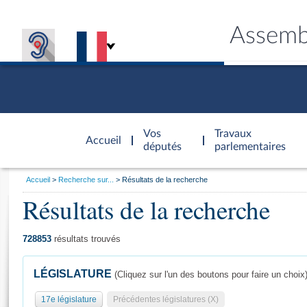
Assemb
Accèder à
la page
Vos
Travaux
Accueil
d'accueil
députés
parlementaires
Vous
Accueil
Recherche sur...
Résultats de la recherche
êtes
Résultats de la recherche
Général
ici
CONNEX
TRAVA
CONNA
DÉC
:
728853
résultats trouvés
LÉGISLATURE
(Cliquez sur l'un des boutons pour faire un choix
17e législature
Précédentes législatures (X)