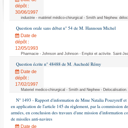
Rapports d'enquête
dépôt :
Rapports législatifs
30/06/1997
Rapports sur l'application des lois
industrie - matériel médico-chirurgical - Smith and Nephew. délo
Baromètre de l’application des lois
Question orale sans débat n° 54 de M. Hannoun Michel
Date de
Dossiers législatifs
dépôt :
Budget et sécurité sociale
12/05/1993
Questions écrites et orales
Pharmacie - Johnson and Johnson - Emploi et activite. Saint-Je
Comptes rendus des débats
Question écrite n° 48488 de M. Auchedé Rémy
Date de
dépôt :
17/02/1997
Materiel medico-chirurgical - Smith and Nephew - Delocalisatio
N° 1493 - Rapport d'information de Mme Natalia Pouzyreff et M
en application de l'article 145 du règlement, par la commission de
armées, en conclusion des travaux d'une mission d'information co
de missiles anti-navires
Date de