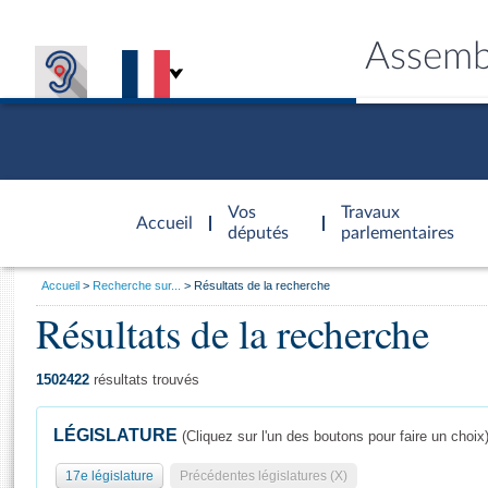
Assemb
Accèder à
la page
Vos
Travaux
Accueil
d'accueil
députés
parlementaires
Vous
Accueil
Recherche sur...
Résultats de la recherche
êtes
Résultats de la recherche
Général
ici
CONNEX
TRAVA
CONNA
DÉC
:
1502422
résultats trouvés
LÉGISLATURE
(Cliquez sur l'un des boutons pour faire un choix
17e législature
Précédentes législatures (X)