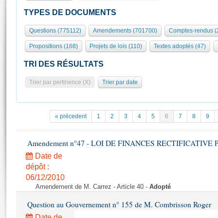
S'id
Présidence
Séance publique
Rôle et pouvoirs de l'Assemblée
Visiter l'Assemblée
TYPES DE DOCUMENTS
Fiches « Connaissance de l’Assemblée »
577 députés
Commissions et autres organes
Visite virtuelle du palais Bourbon
Questions (775112)
Amendements (701700)
Comptes-rendus (
Organisation de l'Assemblée
Groupes politiques
Europe et International
Assister à une séance
Mot
Propositions (168)
Projets de lois (110)
Textes adoptés (47)
Présidence
Conférence des Présidents
Bureau
Collège des Ques
Élections législatives
Contrôle et évaluation
Accès des chercheurs à l’Assemblée
TRI DES RÉSULTATS
Congrès
Les évènements
S'inscrire
Trier par pertinence (X)
Trier par date
Pétitions
Statistiques et chiffres clés
Transparence et déontologie
Vous n'ave
Patrimoine
E
Documents de référence
« précedent
1
2
3
4
5
6
7
8
9
La Bibliothèque
( Constitution | Règlement de l'Assemblée ... )
Documents parlementaires
Les archives
Amendement n°47 - LOI DE FINANCES RECTIFICATIVE PO
Projets de loi
Contacts et plan d'accès
Date de
Propositions de loi
Histoire
Photos libres de droit
dépôt :
Amendements
Juniors
06/12/2010
Textes adoptés
Amendement de M. Carrez - Article 40 -
Adopté
Anciennes législatures
Question au Gouvernement n° 155 de M. Combrisson Roger
Liens vers les sites publics
Rapports d'information
Date de