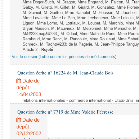
Mme Dogor-Such, M. Dragon, Mme Engrand, M. Falcon, M. Fra
Galzy, M. Giletti, M. Gillet, M. Girard, M. Gonzalez, Mme Flor
M. Guiniot, M. Guitton, Mme Hamelet, M. Houssin, M. Jacobelli
Mme Lavalette, Mme Le Pen, Mme Lechanteux, Mme Lelouis, M
Liguori, Mme Lorho, M. Lottiaux, M. Loubet, M. Marchio, Mme 
Bryan Masson, M. Mauvieux, M. Meizonnet, Mme Menache, M. M
M&#233;nag&#233;, M. Odoul, Mme Mathilde Paris, Mme Parment
Rambaud, Mme Ranc, M. Rancoule, Mme Roullaud, Mme Sabatin
Schreck, M. Tach&#233; de la Pagerie, M. Jean-Philippe Tanguy, 
Article 2 -
Rejeté
Voir le dossier (Lutte contre les pénuries de médicaments)
Question écrite n° 16224 de M. Jean-Claude Bois
Date de
dépôt :
14/04/2003
relations internationales - commerce international - États-Unis. 
Question écrite n° 7719 de Mme Valérie Pécresse
Date de
dépôt :
02/12/2002