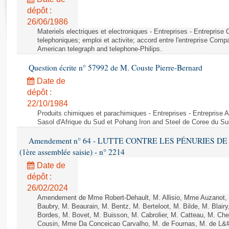
Rapports d'enquête
dépôt :
Rapports législatifs
26/06/1986
Rapports sur l'application des lois
Materiels electriques et electroniques - Entreprises - Entrepris
Baromètre de l’application des lois
telephoniques; emploi et activite; accord entre l'entreprise Compag
American telegraph and telephone-Philips.
Question écrite n° 57992 de M. Couste Pierre-Bernard
Dossiers législatifs
Date de
Budget et sécurité sociale
dépôt :
Questions écrites et orales
22/10/1984
Comptes rendus des débats
Produits chimiques et parachimiques - Entreprises - Entreprise Ai
Sasol d'Afrique du Sud et Pohang Iron and Steel de Coree du Su
Amendement n° 64 - LUTTE CONTRE LES PÉNURIES DE M
(1ère assemblée saisie) - n° 2214
Date de
dépôt :
26/02/2024
Amendement de Mme Robert-Dehault, M. Allisio, Mme Auzanot, 
Baubry, M. Beaurain, M. Bentz, M. Berteloot, M. Bilde, M. Blai
Bordes, M. Bovet, M. Buisson, M. Cabrolier, M. Catteau, M. 
Cousin, Mme Da Conceicao Carvalho, M. de Fournas, M. de L&#