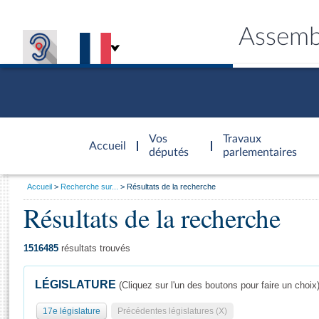
Assemb
Accèder à
la page
Vos
Travaux
Accueil
d'accueil
députés
parlementaires
Vous
Accueil
Recherche sur...
Résultats de la recherche
êtes
Résultats de la recherche
Général
ici
CONNEX
TRAVA
CONNA
DÉC
:
1516485
résultats trouvés
LÉGISLATURE
(Cliquez sur l'un des boutons pour faire un choix
17e législature
Précédentes législatures (X)