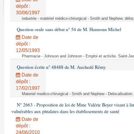
Rapports d'enquête
dépôt :
Rapports législatifs
30/06/1997
Rapports sur l'application des lois
industrie - matériel médico-chirurgical - Smith and Nephew. délo
Baromètre de l’application des lois
Question orale sans débat n° 54 de M. Hannoun Michel
Date de
Dossiers législatifs
dépôt :
Budget et sécurité sociale
12/05/1993
Questions écrites et orales
Pharmacie - Johnson and Johnson - Emploi et activite. Saint-Je
Comptes rendus des débats
Question écrite n° 48488 de M. Auchedé Rémy
Date de
dépôt :
17/02/1997
Materiel medico-chirurgical - Smith and Nephew - Delocalisatio
N° 2663 - Proposition de loi de Mme Valérie Boyer visant à lim
vulnérables aux phtalates dans les établissements de santé
Date de
dépôt :
24/06/2010