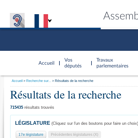
Assemb
Accèder à
la page
Vos
Travaux
Accueil
d'accueil
députés
parlementaires
Vous
Accueil
Recherche sur...
Résultats de la recherche
êtes
Résultats de la recherche
Général
ici
CONNEX
TRAVA
CONNA
DÉC
:
715435
résultats trouvés
LÉGISLATURE
(Cliquez sur l'un des boutons pour faire un choix
17e législature
Précédentes législatures (X)