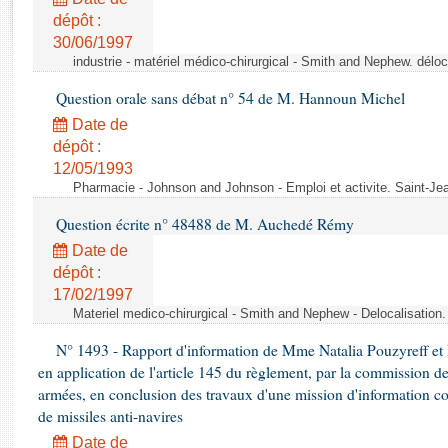
Rapports d'enquête
dépôt :
Rapports législatifs
30/06/1997
Rapports sur l'application des lois
industrie - matériel médico-chirurgical - Smith and Nephew. délo
Baromètre de l’application des lois
Question orale sans débat n° 54 de M. Hannoun Michel
Date de
Dossiers législatifs
dépôt :
Budget et sécurité sociale
12/05/1993
Questions écrites et orales
Pharmacie - Johnson and Johnson - Emploi et activite. Saint-Je
Comptes rendus des débats
Question écrite n° 48488 de M. Auchedé Rémy
Date de
dépôt :
17/02/1997
Materiel medico-chirurgical - Smith and Nephew - Delocalisatio
N° 1493 - Rapport d'information de Mme Natalia Pouzyreff et M
en application de l'article 145 du règlement, par la commission de
armées, en conclusion des travaux d'une mission d'information co
de missiles anti-navires
Date de