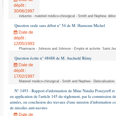
Rapports d'enquête
dépôt :
Rapports législatifs
30/06/1997
Rapports sur l'application des lois
industrie - matériel médico-chirurgical - Smith and Nephew. délo
Baromètre de l’application des lois
Question orale sans débat n° 54 de M. Hannoun Michel
Date de
Dossiers législatifs
dépôt :
Budget et sécurité sociale
12/05/1993
Questions écrites et orales
Pharmacie - Johnson and Johnson - Emploi et activite. Saint-Je
Comptes rendus des débats
Question écrite n° 48488 de M. Auchedé Rémy
Date de
dépôt :
17/02/1997
Materiel medico-chirurgical - Smith and Nephew - Delocalisatio
N° 1493 - Rapport d'information de Mme Natalia Pouzyreff et M
en application de l'article 145 du règlement, par la commission de
armées, en conclusion des travaux d'une mission d'information co
de missiles anti-navires
Date de