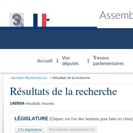
Assemb
Accèder à
la page
Vos
Travaux
Accueil
d'accueil
députés
parlementaires
Vous
Accueil
Recherche sur...
Résultats de la recherche
êtes
Résultats de la recherche
Général
ici
CONNEX
TRAVA
CONNA
DÉC
:
1489004
résultats trouvés
LÉGISLATURE
(Cliquez sur l'un des boutons pour faire un choix
17e législature
Précédentes législatures (X)