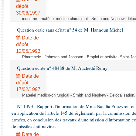
Rapports d'enquête
dépôt :
Rapports législatifs
30/06/1997
Rapports sur l'application des lois
industrie - matériel médico-chirurgical - Smith and Nephew. délo
Baromètre de l’application des lois
Question orale sans débat n° 54 de M. Hannoun Michel
Date de
Dossiers législatifs
dépôt :
Budget et sécurité sociale
12/05/1993
Questions écrites et orales
Pharmacie - Johnson and Johnson - Emploi et activite. Saint-Je
Comptes rendus des débats
Question écrite n° 48488 de M. Auchedé Rémy
Date de
dépôt :
17/02/1997
Materiel medico-chirurgical - Smith and Nephew - Delocalisatio
N° 1493 - Rapport d'information de Mme Natalia Pouzyreff et M
en application de l'article 145 du règlement, par la commission de
armées, en conclusion des travaux d'une mission d'information co
de missiles anti-navires
Date de