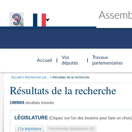
Assemb
Accèder à
la page
Vos
Travaux
Accueil
d'accueil
députés
parlementaires
Vous
Accueil
Recherche sur...
Résultats de la recherche
êtes
Résultats de la recherche
Général
ici
CONNEX
TRAVA
CONNA
DÉC
:
1489004
résultats trouvés
LÉGISLATURE
(Cliquez sur l'un des boutons pour faire un choix
17e législature
Précédentes législatures (X)