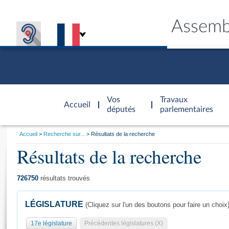
Assemb
Accèder à
la page
Vos
Travaux
Accueil
d'accueil
députés
parlementaires
Vous
Accueil
Recherche sur...
Résultats de la recherche
êtes
Résultats de la recherche
Général
ici
CONNEX
TRAVA
CONNA
DÉC
:
726750
résultats trouvés
LÉGISLATURE
(Cliquez sur l'un des boutons pour faire un choix
17e législature
Précédentes législatures (X)