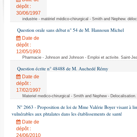
Rapports d'enquête
dépôt :
Rapports législatifs
30/06/1997
Rapports sur l'application des lois
industrie - matériel médico-chirurgical - Smith and Nephew. délo
Baromètre de l’application des lois
Question orale sans débat n° 54 de M. Hannoun Michel
Date de
Dossiers législatifs
dépôt :
Budget et sécurité sociale
12/05/1993
Questions écrites et orales
Pharmacie - Johnson and Johnson - Emploi et activite. Saint-Je
Comptes rendus des débats
Question écrite n° 48488 de M. Auchedé Rémy
Date de
dépôt :
17/02/1997
Materiel medico-chirurgical - Smith and Nephew - Delocalisatio
N° 2663 - Proposition de loi de Mme Valérie Boyer visant à lim
vulnérables aux phtalates dans les établissements de santé
Date de
dépôt :
24/06/2010