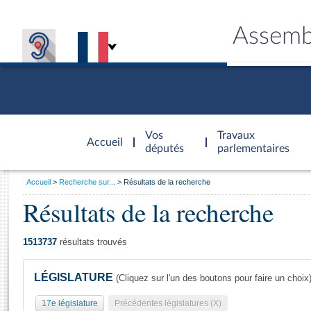
Assemb
Accèder à
la page
Vos
Travaux
Accueil
d'accueil
députés
parlementaires
Vous
Accueil
Recherche sur...
Résultats de la recherche
êtes
Résultats de la recherche
Général
ici
CONNEX
TRAVA
CONNA
DÉC
:
1513737
résultats trouvés
LÉGISLATURE
(Cliquez sur l'un des boutons pour faire un choix
17e législature
Précédentes législatures (X)