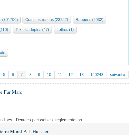
 (701700)
Comptes-rendus (23252)
Rapports (2032)
 (110)
Textes adoptés (47)
Lettres (1)
date
5
6
7
8
9
10
11
12
13
150243
suivant »
Le Fur Marc
ndises - Denrees perissables. reglementation.
ierre Morel-A-L'Huissier