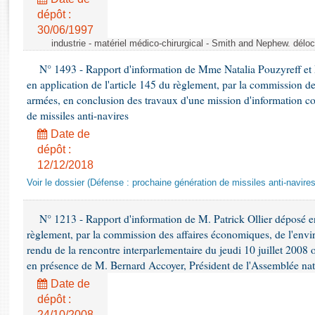
Rapports d'enquête
dépôt :
Rapports législatifs
30/06/1997
Rapports sur l'application des lois
industrie - matériel médico-chirurgical - Smith and Nephew. délo
Baromètre de l’application des lois
N° 1493 - Rapport d'information de Mme Natalia Pouzyreff et M
en application de l'article 145 du règlement, par la commission de
Dossiers législatifs
armées, en conclusion des travaux d'une mission d'information co
de missiles anti-navires
Budget et sécurité sociale
Questions écrites et orales
Date de
dépôt :
Comptes rendus des débats
12/12/2018
Voir le dossier (Défense : prochaine génération de missiles anti-navires
N° 1213 - Rapport d'information de M. Patrick Ollier déposé en
règlement, par la commission des affaires économiques, de l'envi
rendu de la rencontre interparlementaire du jeudi 10 juillet 2008 
en présence de M. Bernard Accoyer, Président de l'Assemblée nat
Date de
dépôt :
24/10/2008