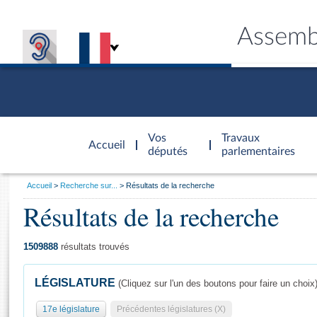
Assemb
Accèder à
la page
Vos
Travaux
Accueil
d'accueil
députés
parlementaires
Vous
Accueil
Recherche sur...
Résultats de la recherche
êtes
Résultats de la recherche
Général
ici
CONNEX
TRAVA
CONNA
DÉC
:
1509888
résultats trouvés
LÉGISLATURE
(Cliquez sur l'un des boutons pour faire un choix
17e législature
Précédentes législatures (X)