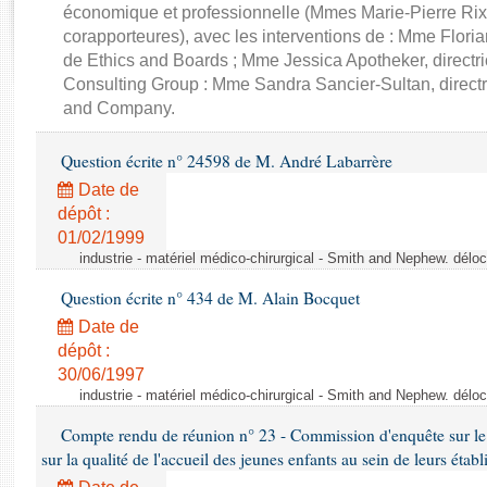
Rapports d'enquête
économique et professionnelle (Mmes Marie-Pierre Rixa
Rapports législatifs
corapporteures), avec les interventions de : Mme Floria
Rapports sur l'application des lois
de Ethics and Boards ; Mme Jessica Apotheker, directr
Consulting Group : Mme Sandra Sancier-Sultan, direct
Baromètre de l’application des lois
and Company.
Dossiers législatifs
Question écrite n° 24598 de M. André Labarrère
Budget et sécurité sociale
Date de
Questions écrites et orales
dépôt :
Comptes rendus des débats
01/02/1999
industrie - matériel médico-chirurgical - Smith and Nephew. délo
Question écrite n° 434 de M. Alain Bocquet
Date de
dépôt :
30/06/1997
industrie - matériel médico-chirurgical - Smith and Nephew. délo
Compte rendu de réunion n° 23 - Commission d'enquête sur le
sur la qualité de l'accueil des jeunes enfants au sein de leurs étab