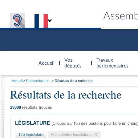
Assemb
Accèder à
la page
Vos
Travaux
Accueil
d'accueil
députés
parlementaires
Vous
Accueil
Recherche sur...
Résultats de la recherche
êtes
Résultats de la recherche
Général
ici
CONNEX
TRAVA
CONNA
DÉC
:
29308
résultats trouvés
LÉGISLATURE
(Cliquez sur l'un des boutons pour faire un choix
17e législature
Précédentes législatures (X)