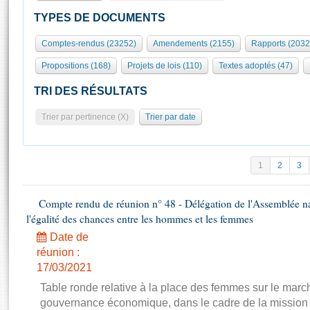
S'id
Présidence
Séance publique
Rôle et pouvoirs de l'Assemblée
Visiter l'Assemblée
TYPES DE DOCUMENTS
Fiches « Connaissance de l’Assemblée »
577 députés
Commissions et autres organes
Visite virtuelle du palais Bourbon
Comptes-rendus (23252)
Amendements (2155)
Rapports (2032
Organisation de l'Assemblée
Groupes politiques
Europe et International
Assister à une séance
Mot
Propositions (168)
Projets de lois (110)
Textes adoptés (47)
Présidence
Conférence des Présidents
Bureau
Collège des Ques
Élections législatives
Contrôle et évaluation
Accès des chercheurs à l’Assemblée
TRI DES RÉSULTATS
Congrès
Les évènements
S'inscrire
Trier par pertinence (X)
Trier par date
Pétitions
Statistiques et chiffres clés
Transparence et déontologie
Vous n'ave
Patrimoine
E
Documents de référence
1
2
3
La Bibliothèque
( Constitution | Règlement de l'Assemblée ... )
Documents parlementaires
Les archives
Compte rendu de réunion n° 48 - Délégation de l'Assemblée na
Projets de loi
Contacts et plan d'accès
l'égalité des chances entre les hommes et les femmes
Propositions de loi
Histoire
Photos libres de droit
Date de
Amendements
Juniors
réunion :
Textes adoptés
17/03/2021
Anciennes législatures
Table ronde relative à la place des femmes sur le march
Liens vers les sites publics
Rapports d'information
gouvernance économique, dans le cadre de la mission d'