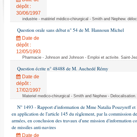
Rapports d'enquête
dépôt :
Rapports législatifs
30/06/1997
Rapports sur l'application des lois
industrie - matériel médico-chirurgical - Smith and Nephew. délo
Baromètre de l’application des lois
Question orale sans débat n° 54 de M. Hannoun Michel
Date de
Dossiers législatifs
dépôt :
Budget et sécurité sociale
12/05/1993
Questions écrites et orales
Pharmacie - Johnson and Johnson - Emploi et activite. Saint-Je
Comptes rendus des débats
Question écrite n° 48488 de M. Auchedé Rémy
Date de
dépôt :
17/02/1997
Materiel medico-chirurgical - Smith and Nephew - Delocalisatio
N° 1493 - Rapport d'information de Mme Natalia Pouzyreff et M
en application de l'article 145 du règlement, par la commission de
armées, en conclusion des travaux d'une mission d'information co
de missiles anti-navires
Date de