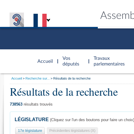
Assemb
Accèder à
la page
Vos
Travaux
Accueil
d'accueil
députés
parlementaires
Vous
Accueil
Recherche sur...
Résultats de la recherche
êtes
Résultats de la recherche
Général
ici
CONNEX
TRAVA
CONNA
DÉC
:
738563
résultats trouvés
LÉGISLATURE
(Cliquez sur l'un des boutons pour faire un choix
17e législature
Précédentes législatures (X)