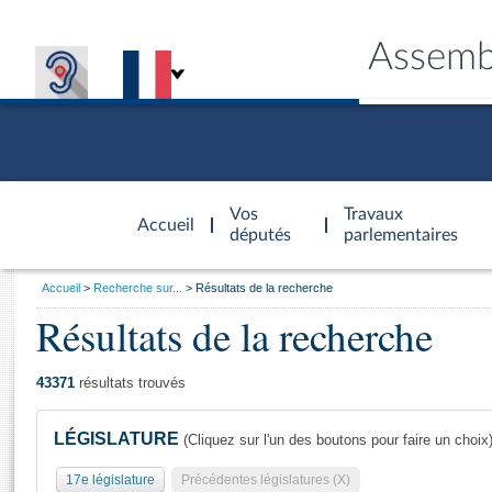
Assemb
Accèder à
la page
Vos
Travaux
Accueil
d'accueil
députés
parlementaires
Vous
Accueil
Recherche sur...
Résultats de la recherche
êtes
Résultats de la recherche
Général
ici
CONNEX
TRAVA
CONNA
DÉC
:
43371
résultats trouvés
LÉGISLATURE
(Cliquez sur l'un des boutons pour faire un choix
17e législature
Précédentes législatures (X)