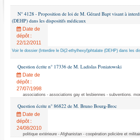
Rapports d'enquête
Rapports législatifs
N° 4128 - Proposition de loi de M. Gérard Bapt visant à interdi
Rapports sur l'application des lois
(DEHP) dans les dispositifs médicaux
Baromètre de l’application des lois
Date de
dépôt :
22/12/2011
Dossiers législatifs
Budget et sécurité sociale
Voir le dossier (Interdire le Di(2-ethylhexyl)phtalate (DEHP) dans les d
Questions écrites et orales
Question écrite n° 17336 de M. Ladislas Poniatowski
Comptes rendus des débats
Date de
dépôt :
27/07/1998
associations - associations gay et lesbiennes - subventions. mo
Question écrite n° 86822 de M. Bruno Bourg-Broc
Date de
dépôt :
24/08/2010
politique extérieure - Afghanistan - coopération policière et militai