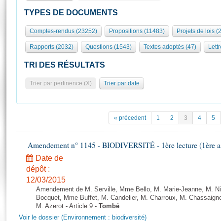
S'id
Présidence
Séance publique
Rôle et pouvoirs de l'Assemblée
Visiter l'Assemblée
TYPES DE DOCUMENTS
Fiches « Connaissance de l’Assemblée »
577 députés
Commissions et autres organes
Visite virtuelle du palais Bourbon
Comptes-rendus (23252)
Propositions (11483)
Projets de lois (
Organisation de l'Assemblée
Groupes politiques
Europe et International
Assister à une séance
Mot
Rapports (2032)
Questions (1543)
Textes adoptés (47)
Lettr
Présidence
Conférence des Présidents
Bureau
Collège des Ques
Élections législatives
Contrôle et évaluation
Accès des chercheurs à l’Assemblée
TRI DES RÉSULTATS
Congrès
Les évènements
S'inscrire
Trier par pertinence (X)
Trier par date
Pétitions
Statistiques et chiffres clés
Transparence et déontologie
Vous n'ave
Patrimoine
E
Documents de référence
« précedent
1
2
3
4
5
La Bibliothèque
( Constitution | Règlement de l'Assemblée ... )
Documents parlementaires
Les archives
Amendement n° 1145 - BIODIVERSITÉ - 1ère lecture (1ère ass
Projets de loi
Contacts et plan d'accès
Date de
Propositions de loi
Histoire
Photos libres de droit
dépôt :
Amendements
Juniors
12/03/2015
Textes adoptés
Amendement de M. Serville, Mme Bello, M. Marie-Jeanne, M. Nil
Anciennes législatures
Bocquet, Mme Buffet, M. Candelier, M. Charroux, M. Chassaign
M. Azerot - Article 9 -
Tombé
Liens vers les sites publics
Rapports d'information
Voir le dossier (Environnement : biodiversité)