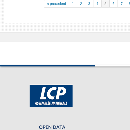
« précedent
1
2
3
4
5
6
7
OPEN DATA