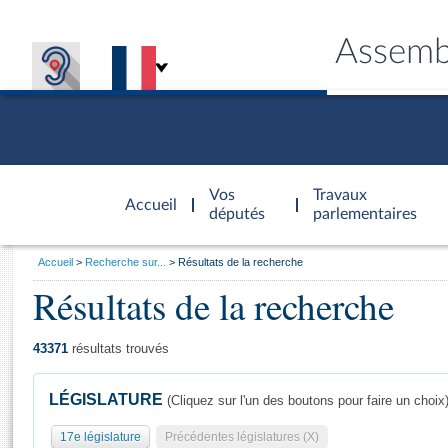
Assemb
Accèder à
la page
Vos
Travaux
Accueil
d'accueil
députés
parlementaires
Vous
Accueil
Recherche sur...
Résultats de la recherche
êtes
Résultats de la recherche
Général
ici
CONNEX
TRAVA
CONNA
DÉC
:
43371
résultats trouvés
LÉGISLATURE
(Cliquez sur l'un des boutons pour faire un choix
17e législature
Précédentes législatures (X)