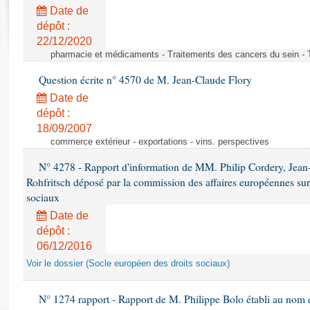
Rapports d'enquête
Date de
Rapports législatifs
dépôt :
Rapports sur l'application des lois
22/12/2020
Baromètre de l’application des lois
pharmacie et médicaments - Traitements des cancers du sein - 
Question écrite n° 4570 de M. Jean-Claude Flory
Dossiers législatifs
Date de
Budget et sécurité sociale
dépôt :
18/09/2007
Questions écrites et orales
commerce extérieur - exportations - vins. perspectives
Comptes rendus des débats
N° 4278 - Rapport d'information de MM. Philip Cordery, Jean
Rohfritsch déposé par la commission des affaires européennes sur
sociaux
Date de
dépôt :
06/12/2016
Voir le dossier (Socle européen des droits sociaux)
N° 1274 rapport - Rapport de M. Philippe Bolo établi au nom de