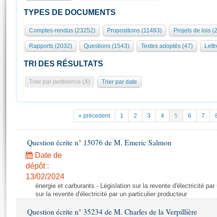
S'id
Présidence
Séance publique
Rôle et pouvoirs de l'Assemblée
Visiter l'Assemblée
TYPES DE DOCUMENTS
Fiches « Connaissance de l’Assemblée »
577 députés
Commissions et autres organes
Visite virtuelle du palais Bourbon
Comptes-rendus (23252)
Propositions (11483)
Projets de lois (
Organisation de l'Assemblée
Groupes politiques
Europe et International
Assister à une séance
Mot
Rapports (2032)
Questions (1543)
Textes adoptés (47)
Lettr
Présidence
Conférence des Présidents
Bureau
Collège des Ques
Élections législatives
Contrôle et évaluation
Accès des chercheurs à l’Assemblée
TRI DES RÉSULTATS
Congrès
Les évènements
S'inscrire
Trier par pertinence (X)
Trier par date
Pétitions
Statistiques et chiffres clés
Transparence et déontologie
Vous n'ave
Patrimoine
E
Documents de référence
« précedent
1
2
3
4
5
6
7
La Bibliothèque
( Constitution | Règlement de l'Assemblée ... )
Documents parlementaires
Les archives
Question écrite n° 15076 de M. Emeric Salmon
Projets de loi
Contacts et plan d'accès
Date de
Propositions de loi
Histoire
Photos libres de droit
dépôt :
Amendements
Juniors
13/02/2024
Textes adoptés
énergie et carburants - Législation sur la revente d'électricité par
Anciennes législatures
sur la revente d'électricité par un particulier producteur
Liens vers les sites publics
Rapports d'information
Question écrite n° 35234 de M. Charles de la Verpillière