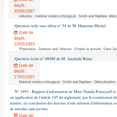
Rapports d'enquête
dépôt :
Rapports législatifs
30/06/1997
Rapports sur l'application des lois
industrie - matériel médico-chirurgical - Smith and Nephew. délo
Baromètre de l’application des lois
Question orale sans débat n° 54 de M. Hannoun Michel
Date de
Dossiers législatifs
dépôt :
Budget et sécurité sociale
12/05/1993
Questions écrites et orales
Pharmacie - Johnson and Johnson - Emploi et activite. Saint-Je
Comptes rendus des débats
Question écrite n° 48488 de M. Auchedé Rémy
Date de
dépôt :
17/02/1997
Materiel medico-chirurgical - Smith and Nephew - Delocalisatio
N° 1493 - Rapport d'information de Mme Natalia Pouzyreff et M
en application de l'article 145 du règlement, par la commission de
armées, en conclusion des travaux d'une mission d'information co
de missiles anti-navires
Date de