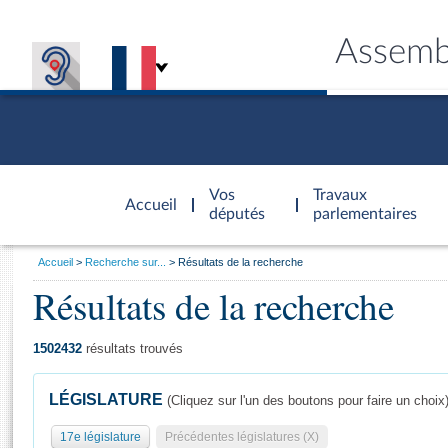
Assemb
Accèder à
la page
Vos
Travaux
Accueil
d'accueil
députés
parlementaires
Vous
Accueil
Recherche sur...
Résultats de la recherche
êtes
Résultats de la recherche
Général
ici
CONNEX
TRAVA
CONNA
DÉC
:
1502432
résultats trouvés
LÉGISLATURE
(Cliquez sur l'un des boutons pour faire un choix
17e législature
Précédentes législatures (X)